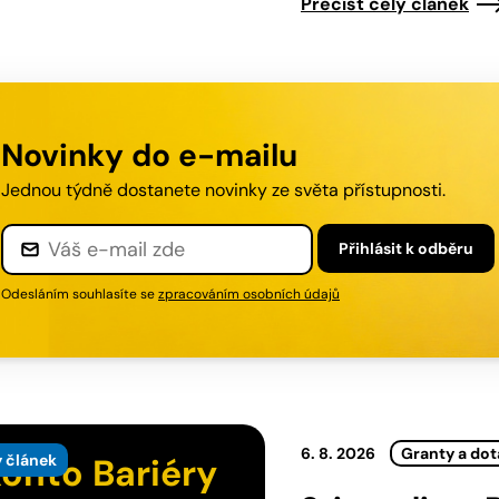
Přečíst celý článek
Novinky do e-mailu
Jednou týdně dostanete novinky ze světa přístupnosti.
Přihlásit
k odběru
Odesláním souhlasíte se
zpracováním osobních údajů
6. 8. 2026
Granty a do
 článek
onto Bariéry