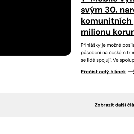
svým 30. nar
komunitních p
milionu koru
Přihlášky je možné posíla
působení na českém trhu
se lidé spojují. Ve spol
Přečíst celý článek
Zobrazit další čl