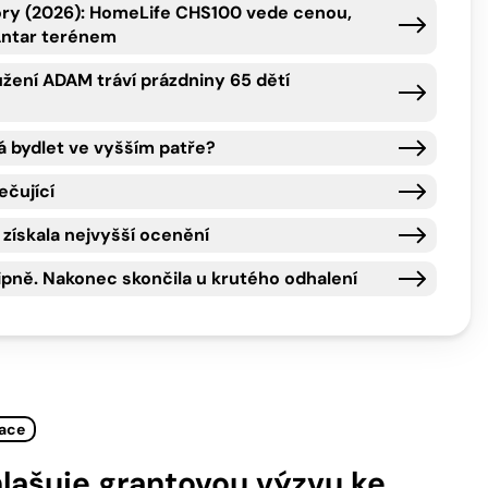
iory (2026): HomeLife CHS100 vede cenou,
Antar terénem
žení ADAM tráví prázdniny 65 dětí
á bydlet ve vyšším patře?
ečující
získala nejvyšší ocenění
tipně. Nakonec skončila u krutého odhalení
tace
lašuje grantovou výzvu ke