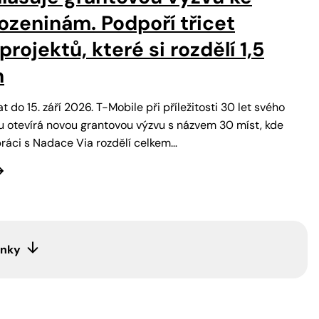
ozeninám. Podpoří třicet
rojektů, které si rozdělí 1,5
n
t do 15. září 2026. T-Mobile při příležitosti 30 let svého
 otevírá novou grantovou výzvu s názvem 30 míst, kde
upráci s Nadace Via rozdělí celkem…
ánky