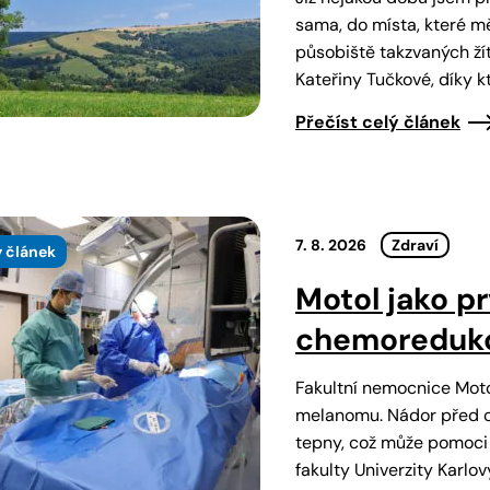
sama, do místa, které mě
působiště takzvaných ží
Kateřiny Tučkové, díky k
Přečíst celý článek
7. 8. 2026
Zdraví
 článek
Motol jako p
chemoredukc
Fakultní nemocnice Moto
melanomu. Nádor před 
tepny, což může pomoci z
fakulty Univerzity Karlov