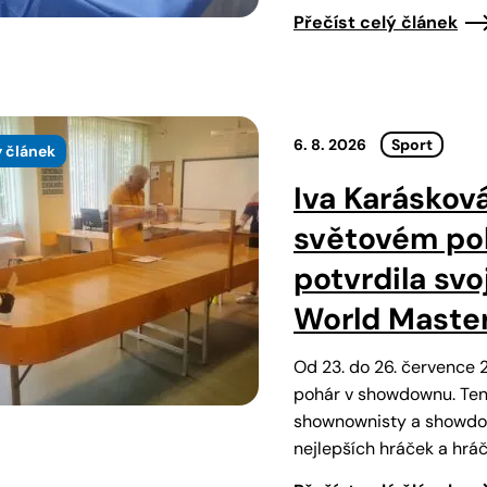
Přečíst celý článek
6. 8. 2026
Sport
 článek
Iva Karáskov
světovém poh
potvrdila sv
World Master
Od 23. do 26. července 2
pohár v showdownu. Tent
shownownisty a showdown
nejlepších hráček a hrá