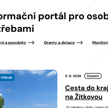
ormační portál pro oso
třebami
ní a pozvánky
Granty a dotace
Monitor
5. 8. 2026
Ostatní
 článek
Cesta do kra
na Žítkovou
Již nějakou dobu jsem př