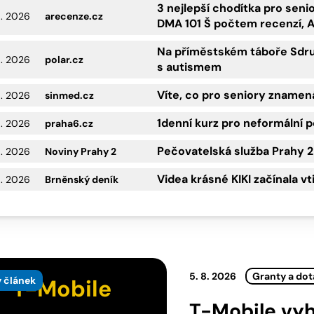
3 nejlepší chodítka pro sen
8. 2026
arecenze.cz
DMA 101 Š počtem recenzí, 
Na příměstském táboře Sdru
8. 2026
polar.cz
s autismem
Víte, co pro seniory znamen
8. 2026
sinmed.cz
1denní kurz pro neformální p
8. 2026
praha6.cz
Pečovatelská služba Prahy 2 
8. 2026
Noviny Prahy 2
Videa krásné KIKI začínala v
8. 2026
Brněnský deník
5. 8. 2026
Granty a do
 článek
T-Mobile
T-Mobile vyh