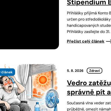
Stipendium B
Přihlášky přijímá Konto 
určen pro středoškoláky
handicapovaných student
Přihlášky zasílejte do 3
Přečíst celý článek
5. 8. 2026
Zdraví
 článek
Vedro zatěžuj
správně pít 
Současná vlna veder zatě
průběžně, omezit námahu