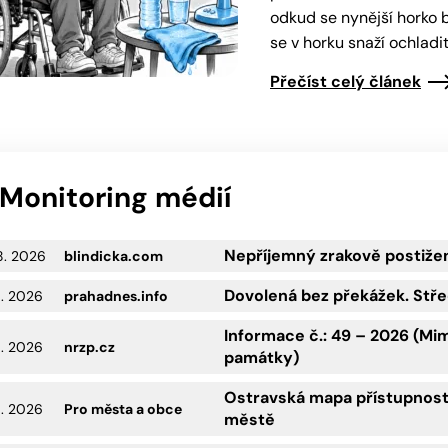
odkud se nynější horko b
se v horku snaží ochladi
Přečíst celý článek
Monitoring médií
Nepříjemný zrakově postiže
8. 2026
blindicka.com
Dovolená bez překážek. Stře
8. 2026
prahadnes.info
Informace č.: 49 – 2026 (Mim
8. 2026
nrzp.cz
památky)
Ostravská mapa přístupnost
8. 2026
Pro města a obce
městě