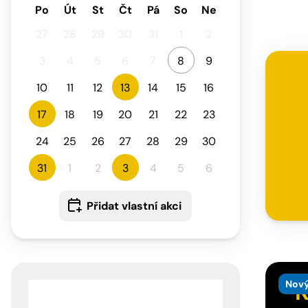
Po
Út
St
Čt
Pá
So
Ne
27
28
29
30
31
1
2
3
4
5
6
7
8
9
10
11
12
13
14
15
16
17
18
19
20
21
22
23
24
25
26
27
28
29
30
31
1
2
3
4
5
6
Přidat vlastní akci
Nový
K