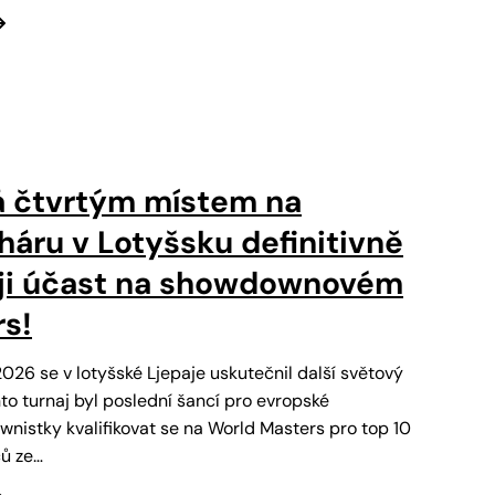
á čtvrtým místem na
áru v Lotyšsku definitivně
oji účast na showdownovém
s!
026 se v lotyšské Ljepaje uskutečnil další světový
o turnaj byl poslední šancí pro evropské
istky kvalifikovat se na World Masters pro top 10
čů ze…