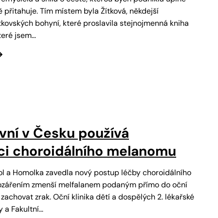
 přitahuje. Tím místem byla Žítková, někdejší
tkovských bohyní, které proslavila stejnojmenná kniha
teré jsem…
rvní v Česku používá
i choroidálního melanomu
l a Homolka zavedla nový postup léčby choroidálního
ozářením zmenší melfalanem podaným přímo do oční
achovat zrak. Oční klinika dětí a dospělých 2. lékařské
y a Fakultní…