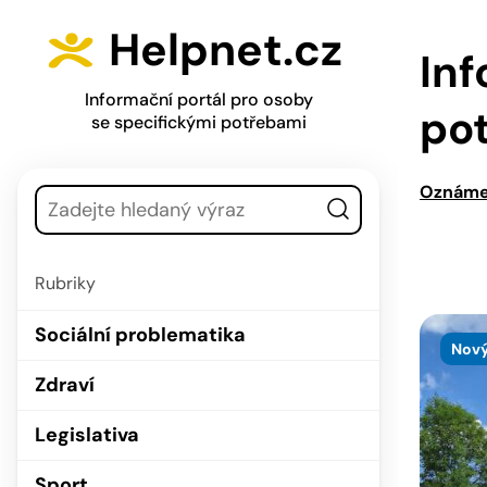
Přejít na hlavní menu
Přejít na obsah
Helpnet.cz
Inf
Informační portál pro osoby
po
se specifickými potřebami
Vyhledávání
Oznáme
Rubriky
Sociální problematika
Nový
Zdraví
Legislativa
Sport