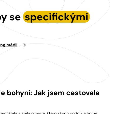
by se
specifickými
ing médií
je bohyní: Jak jsem cestovala
emýšlela a snila o cestě, kterou bych podnikla úplně