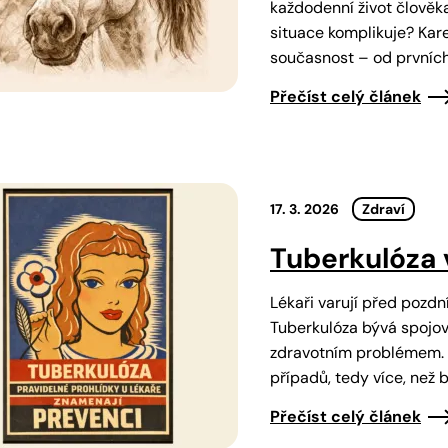
každodenní život člově
situace komplikuje? Kare
současnost – od prvníc
Přečíst celý článek
17. 3. 2026
Zdraví
Tuberkulóza 
Lékaři varují před poz
Tuberkulóza bývá spojov
zdravotním problémem. 
případů, tedy více, než 
Přečíst celý článek