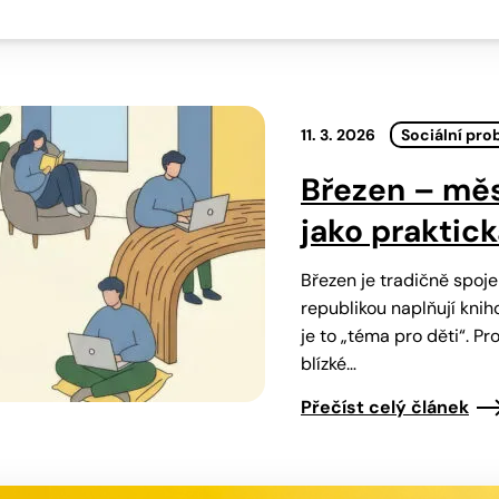
11. 3. 2026
Sociální pro
Březen – měs
jako praktic
Březen je tradičně spoj
republikou naplňují knih
je to „téma pro děti“. Pr
blízké…
Přečíst celý článek