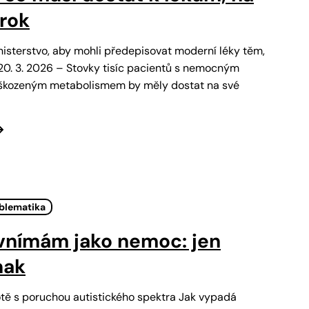
árok
ministerstvo, aby mohli předepisovat moderní léky těm,
, 20. 3. 2026 – Stovky tisíc pacientů s nemocným
oškozeným metabolismem by měly dostat na své
oblematika
vnímám jako nemoc: jen
nak
otě s poruchou autistického spektra Jak vypadá