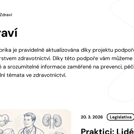
Zdraví
aví
brika je pravidelně aktualizována díky projektu podp
rstvem zdravotnictví. Díky této podpoře vám můžeme 
 a srozumitelné informace zaměřené na prevenci, péči
lní témata ve zdravotnictví.
20. 3. 2026
Legislativa
Praktici: Lid