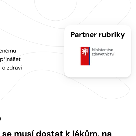
Partner rubriky
ořenému
přinášet
 o zdraví
é se musí dostat k lékům, na