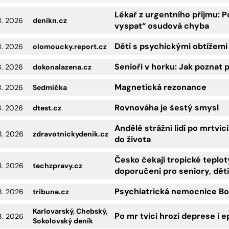
Lékař z urgentního příjmu: 
8. 2026
denikn.cz
vyspat“ osudová chyba
Dětí s psychickými obtížemi 
8. 2026
olomoucky.report.cz
Senioři v horku: Jak poznat 
8. 2026
dokonalazena.cz
Magnetická rezonance
8. 2026
Sedmička
Rovnováha je šestý smysl
8. 2026
dtest.cz
Andělé strážní lidí po mrtvic
8. 2026
zdravotnickydenik.cz
do života
Česko čekají tropické teplot
8. 2026
techzpravy.cz
doporučení pro seniory, dět
Psychiatrická nemocnice Boh
8. 2026
tribune.cz
Karlovarský, Chebský,
Po mr tvici hrozí deprese i e
8. 2026
Sokolovský deník