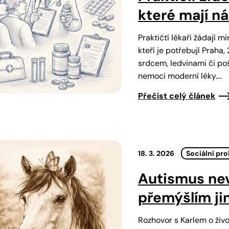
které mají n
Praktičtí lékaři žádají 
kteří je potřebují Praha
srdcem, ledvinami či p
nemoci moderní léky.…
Přečíst celý článek
18. 3. 2026
Sociální pr
Autismus ne
přemýšlím ji
Rozhovor s Karlem o živ