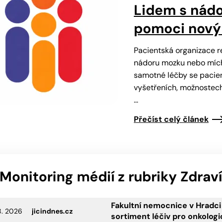
Lidem s nád
pomoci nový
Pacientská organizace r
nádoru mozku nebo míchy
samotné léčby se pacient
vyšetřeních, možnostech 
…
Přečíst celý článek
Monitoring médií z rubriky Zdraví
Fakultní nemocnice v Hradci 
8. 2026
jicindnes.cz
sortiment léčiv pro onkolog