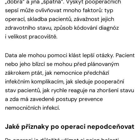
„dobrá“ a jiná „špatná“. Výskyt pooperačních
sepsí může ovlivňovat mnoho faktorů: typ
operací, skladba pacientů, závažnost jejich
zdravotního stavu, způsob kódování diagnóz
i velikost pracoviště.
Data ale mohou pomoci klást lepší otázky. Pacient
nebo jeho blízcí se mohou před plánovaným
zákrokem ptát, jak nemocnice předchází
infekčním komplikacím, jak sleduje pooperační
stav pacientů, jak rychle reaguje na zhoršení stavu
a zda má zavedené postupy prevence
nemocničních infekcí.
Jaké příznaky po operaci nepodceňovat