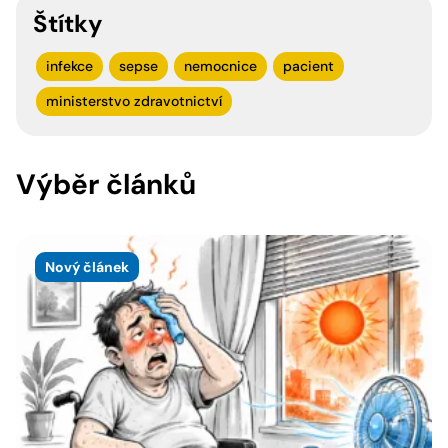
Štítky
infekce
sepse
nemocnice
pacient
ministerstvo zdravotnictví
Výběr článků
Nový článek