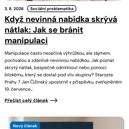
3. 8. 2026
Sociální problematika
Když nevinná nabídka skrývá
nátlak: Jak se bránit
manipulaci
Manipulace často nezačíná výhrůžkou, ale zájmem,
pochvalou a zdánlivě nevinnou nabídkou. Jak poznat
skrytý nátlak, bezpečně odmítnout nebo pomoci
blízkému, který se dostal pod vliv skupiny? Starosta
Prahy 7 Jan Čižinský upozornil v příspěvku, zveřejněném
19. července…
Přečíst celý článek
Nový článek