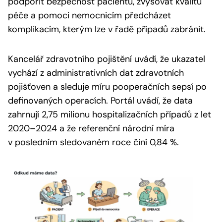
podpořit bezpečnost pacientů, zvyšovat kvalitu
péče a pomoci nemocnicím předcházet
komplikacím, kterým lze v řadě případů zabránit.
Kancelář zdravotního pojištění uvádí, že ukazatel
vychází z administrativních dat zdravotních
pojišťoven a sleduje míru pooperačních sepsí po
definovaných operacích. Portál uvádí, že data
zahrnují 2,75 milionu hospitalizačních případů z let
2020–2024 a že referenční národní míra
v posledním sledovaném roce činí 0,84 %.