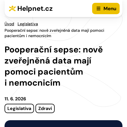
Přejít na hlavní menu
Přejít na obsah
Helpnet.cz
Menu
Úvod
Legislativa
Pooperační sepse: nově zveřejněná data mají pomoci
pacientům i nemocnicím
Pooperační sepse: nově
zveřejněná data mají
pomoci pacientům
i nemocnicím
11. 6. 2026
Legislativa
Zdraví