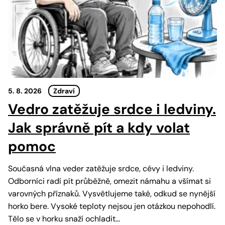
5. 8. 2026
Zdraví
Vedro zatěžuje srdce i ledviny.
Jak správně pít a kdy volat
pomoc
Současná vlna veder zatěžuje srdce, cévy i ledviny.
Odborníci radí pít průběžně, omezit námahu a všímat si
varovných příznaků. Vysvětlujeme také, odkud se nynější
horko bere. Vysoké teploty nejsou jen otázkou nepohodlí.
Tělo se v horku snaží ochladit…