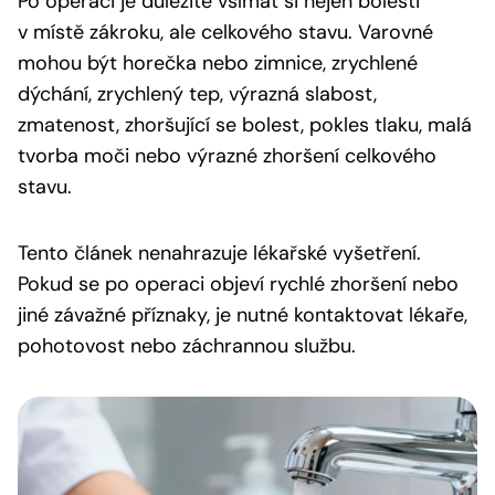
Po operaci je důležité všímat si nejen bolesti
v místě zákroku, ale celkového stavu. Varovné
mohou být horečka nebo zimnice, zrychlené
dýchání, zrychlený tep, výrazná slabost,
zmatenost, zhoršující se bolest, pokles tlaku, malá
tvorba moči nebo výrazné zhoršení celkového
stavu.
Tento článek nenahrazuje lékařské vyšetření.
Pokud se po operaci objeví rychlé zhoršení nebo
jiné závažné příznaky, je nutné kontaktovat lékaře,
pohotovost nebo záchrannou službu.