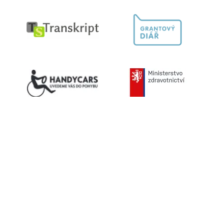
Kontaktujte nás
603 787 434
info@helpnet.cz
Sledujte naše sítě
Facebook
Youtube
Instagram