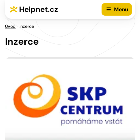
Stránkování příspěvků
Přejít na hlavní menu
Přejít na obsah
Helpnet.cz
Menu
Úvod
Inzerce
Inzerce