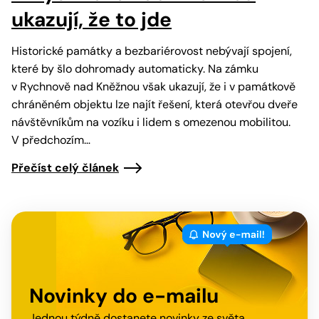
ukazují, že to jde
Historické památky a bezbariérovost nebývají spojení,
které by šlo dohromady automaticky. Na zámku
v Rychnově nad Kněžnou však ukazují, že i v památkově
chráněném objektu lze najít řešení, která otevřou dveře
návštěvníkům na vozíku i lidem s omezenou mobilitou.
V předchozím…
Přečíst celý článek
Novinky do e-mailu
Jednou týdně dostanete novinky ze světa