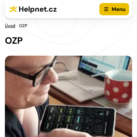
Stránkování příspěvků
Přejít na hlavní menu
Přejít na obsah
Helpnet.cz
Menu
Úvod
OZP
OZP