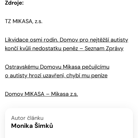
Zdroje:
TZ MIKASA, z.s.
Likvidace osmi rodin. Domov pro nejtěžší autisty
končí kvůli nedostatku peněz – Seznam Zprávy
Ostravskému Domovu Mikasa pečujícímu
o autisty hrozí uzavření, chybí mu peníze
Domov MIKASA – Mikasa z.s.
Autor článku
Monika Šimků