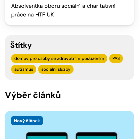
Absolventka oboru sociální a charitativní
práce na HTF UK
Štítky
domov pro osoby se zdravotním postižením
PAS
autismus
sociální služby
Výběr článků
Nový článek