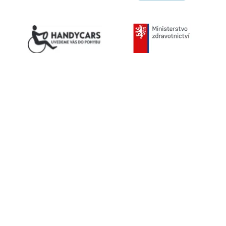
Kontaktujte nás
603 787 434
info@helpnet.cz
Sledujte naše sítě
Facebook
Youtube
Instagram
Helpnet.cz
ISSN 1802-5145 © 2026 Helpnet.