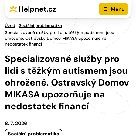
Přejít na hlavní menu
Přejít na obsah
Helpnet.cz
Menu
Úvod
Sociální problematika
Specializované služby pro lidi s těžkým autismem jsou
ohrožené. Ostravský Domov MIKASA upozorňuje na
nedostatek financí
Specializované služby pro
lidi s těžkým autismem jsou
ohrožené. Ostravský Domov
MIKASA upozorňuje na
nedostatek financí
8. 7. 2026
Sociální problematika