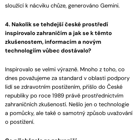
sloužící k nácviku chůze, generováno Gemini.
4. Nakolik se tehdejší české prostředí
inspirovalo zahraničím a jak se k těmto
zkušenostem, informacím a novým
technologiím vůbec dostávalo?
Inspirovalo se velmi výrazně. Mnoho z toho, co
dnes považujeme za standard v oblasti podpory
lidí se zdravotním postižením, přišlo do České
republiky po roce 1989 právě prostřednictvím
zahraničních zkušeností. Nešlo jen o technologie
a pomůcky, ale také o samotný způsob uvažování
o postižení.