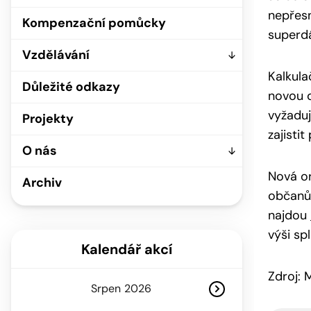
nepřesn
Kompenzační pomůcky
superd
Vzdělávání
Kalkula
Důležité odkazy
novou d
vyžaduj
Projekty
zajisti
O nás
Nová or
Archiv
občanům
najdou
výši sp
Kalendář akcí
Zdroj:
Srpen