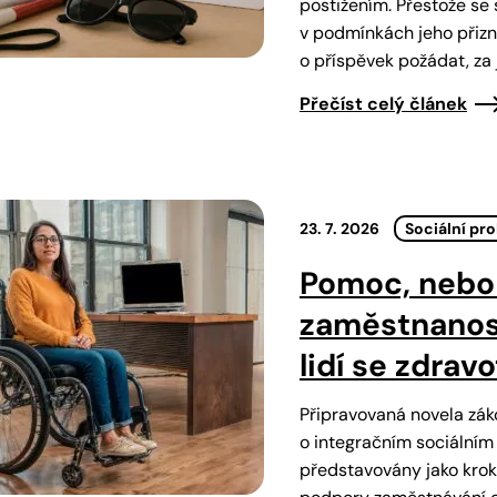
postižením. Přestože se 
v podmínkách jeho přizn
o příspěvek požádat, z
Přečíst celý článek
23. 7. 2026
Sociální pr
Pomoc, nebo 
zaměstnanos
lidí se zdrav
Připravovaná novela zák
o integračním sociálním
představovány jako krok