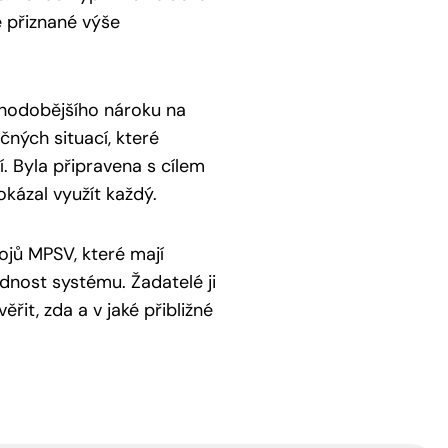
ě přiznané výše
uhodobějšího nároku na
čných situací, které
. Byla připravena s cílem
okázal využít každý.
rojů MPSV, které mají
dnost systému. Žadatelé ji
řit, zda a v jaké přibližné