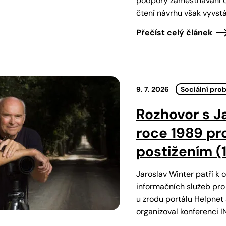
podpory zaměstnávání o
čtení návrhu však vyvst
Přečíst celý článek
9. 7. 2026
Sociální pro
Rozhovor s J
roce 1989 pro
postižením (1.
Jaroslav Winter patří k 
informačních služeb pro 
u zrodu portálu Helpnet 
organizoval konferenci 