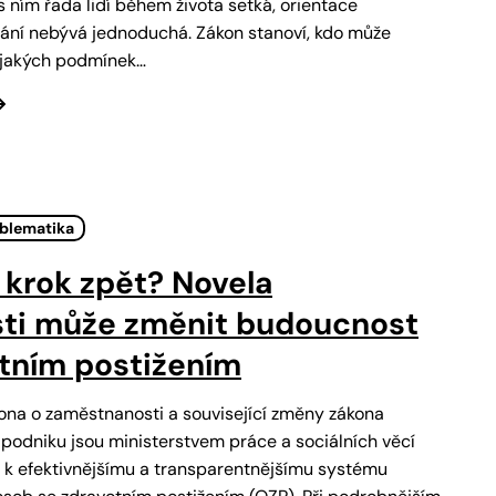
s ním řada lidí během života setká, orientace
ání nebývá jednoduchá. Zákon stanoví, kdo může
a jakých podmínek…
oblematika
krok zpět? Novela
ti může změnit budoucnost
otním postižením
ona o zaměstnanosti a související změny zákona
 podniku jsou ministerstvem práce a sociálních věcí
 k efektivnějšímu a transparentnějšímu systému