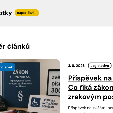
títky
superdávka
r článků
3. 8. 2026
Legislativa
 článek
Příspěvek na 
Co říká záko
zrakovým po
Příspěvek na zvláštní 