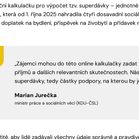
ční kalkulačku pro výpočet tzv. superdávky – jednotné 
 která od 1. října 2025 nahradila čtyři dosavadní sociá
, doplatek na bydlení, příspěvek na živobytí a přídavek n
„Zájemci mohou do této online kalkulačky zadat 
příjmů a dalších relevantních skutečnostech. Nás
superdávky, tedy částky podpory, na kterou by 
Marian Jurečka
ministr práce a sociálních věcí (KDU-ČSL)
žité, aby lidé zadávali všechny údaje správně a pravdiv