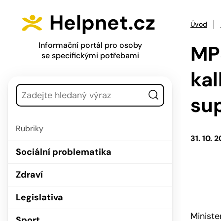
Přejít na hlavní menu
Přejít na obsah
Helpnet.cz
Úvod
Informační portál pro osoby
MPS
se specifickými potřebami
ka
Vyhledávání
su
Rubriky
31. 10. 
Sociální problematika
Zdraví
Legislativa
Ministe
Sport