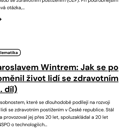
sob se zdravotním postižením (OZP). Při podrobnějším
ává otázka,…
blematika
aroslavem Wintrem: Jak se po
měnil život lidí se zdravotním
 díl)
osobnostem, které se dlouhodobě podílejí na rozvoji
lidi se zdravotním postižením v České republice. Stál
a provozoval jej přes 20 let, spoluzakládal a 20 let
INSPO o technologiích…