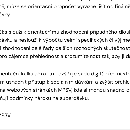
ě, může se orientační propočet výrazně lišit od fináln
ávky.
čka slouží k orientačnímu zhodnocení případného dlo
ávku a neslouží k výpočtu velmi specifických či výjime
í zhodnocení celé řady dalších rozhodných skutečností
t pro zájemce přehlednost a srozumitelnost tak, aby ji d
ientační kalkulačka tak rozšiřuje sadu digitálních nást
 usnadnit přístup k sociálním dávkám a zvýšit přehle
na webových stránkách MPSV
, kde si mohou snadno ově
lňují podmínky nároku na
superdávku.
 MPSV