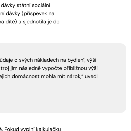
dávky státní sociální
lní dávky (příspěvek na
a dítě) a sjednotila je do
údaje o svých nákladech na bydlení, výši
troj jim následně vypočte přibližnou výši
jejich domácnost mohla mít nárok,“ uvedl
ě. Pokud vyplní kalkulačku