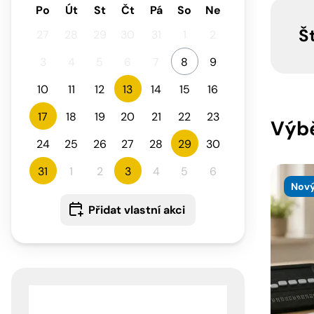
Po
Út
St
Čt
Pá
So
Ne
Š
27
28
29
30
31
1
2
3
4
5
6
7
8
9
10
11
12
13
14
15
16
17
18
19
20
21
22
23
Výbě
24
25
26
27
28
29
30
31
1
2
3
4
5
6
Nový
Přidat vlastní akci