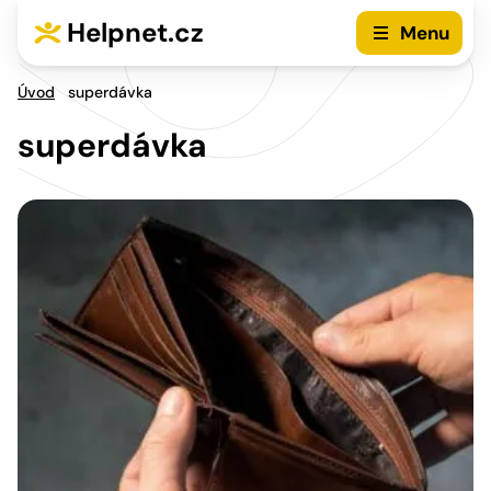
Přejít na hlavní menu
Přejít na obsah
Helpnet.cz
Menu
Úvod
superdávka
superdávka