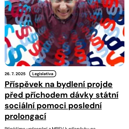
26. 7. 2025
Legislativa
Příspěvek na bydlení projde
před příchodem dávky státní
sociální pomoci poslední
prolongací
Přinášíme upřesnění z MPSV k příspěvku na