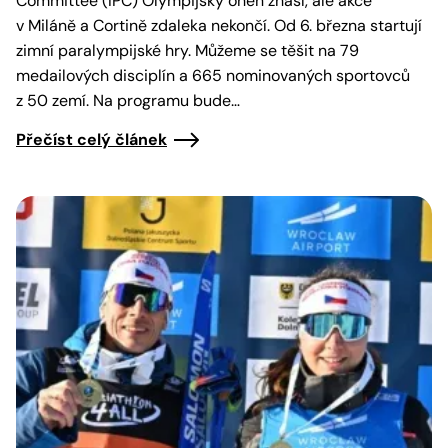
Committee (IPC) Olympijský oheň zhasl, ale akce
v Miláně a Cortině zdaleka nekončí. Od 6. března startují
zimní paralympijské hry. Můžeme se těšit na 79
medailových disciplín a 665 nominovaných sportovců
z 50 zemí. Na programu bude…
Přečíst celý článek