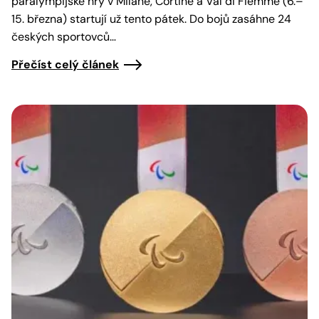
paralympijské hry v Miláně, Cortině a Val di Fiemme (6.–
15. března) startují už tento pátek. Do bojů zasáhne 24
českých sportovců…
Přečíst celý článek