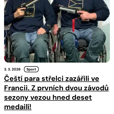
3. 3. 2026
Sport
Čeští para střelci zazářili ve
Francii. Z prvních dvou závodů
sezony vezou hned deset
medailí!