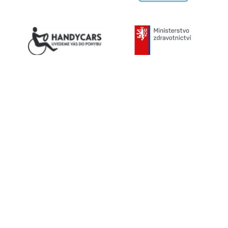
Kontaktujte nás
603 787 434
info@helpnet.cz
Sledujte naše sítě
Facebook
Youtube
Instagram
Helpnet.cz
ISSN 1802-5145 © 2026 Helpnet.