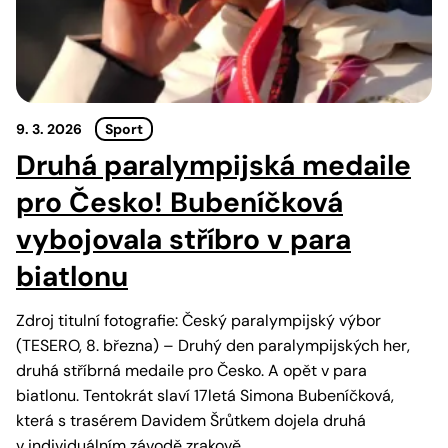
9. 3. 2026
Sport
Druhá paralympijská medaile
pro Česko! Bubeníčková
vybojovala stříbro v para
biatlonu
Zdroj titulní fotografie: Český paralympijský výbor
(TESERO, 8. března) – Druhý den paralympijských her,
druhá stříbrná medaile pro Česko. A opět v para
biatlonu. Tentokrát slaví 17letá Simona Bubeníčková,
která s trasérem Davidem Šrůtkem dojela druhá
v individuálním závodě zrakově…