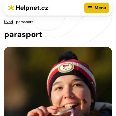
Stránkování příspěvků
Přejít na hlavní menu
Přejít na obsah
Helpnet.cz
Menu
Úvod
parasport
parasport