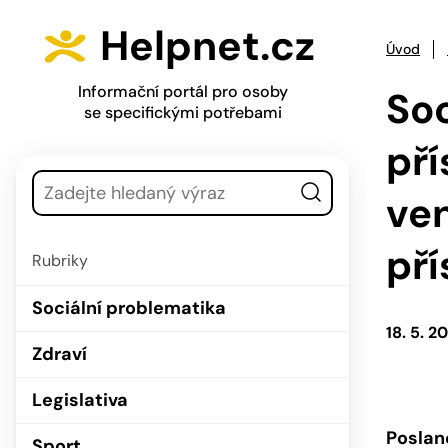
Přejít na hlavní menu
Přejít na obsah
Helpnet.cz
Úvod
Informační portál pro osoby
Soc
se specifickými potřebami
pří
Vyhledávání
ven
pří
Rubriky
Sociální problematika
18. 5. 2
Zdraví
Legislativa
Poslan
Sport