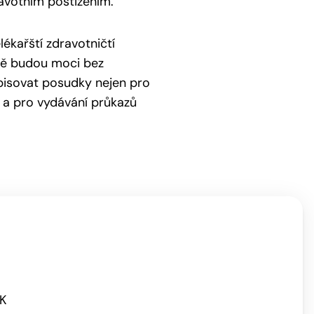
ravotním postižením.
ékařští zdravotničtí
ově budou moci bez
episovat posudky nejen pro
u a pro vydávání průkazů
UK