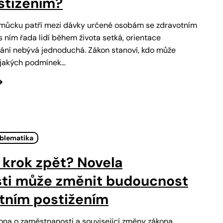
stižením?
pomůcku patří mezi dávky určené osobám se zdravotním
s ním řada lidí během života setká, orientace
ání nebývá jednoduchá. Zákon stanoví, kdo může
a jakých podmínek…
oblematika
krok zpět? Novela
ti může změnit budoucnost
otním postižením
ona o zaměstnanosti a související změny zákona