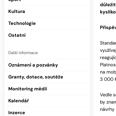
důleži
Kultura
kyslíko
Technologie
Příspě
Ostatní
Standar
využíva
Další informace
reagují
Platnos
Oznámení a pozvánky
na mobi
Granty, dotace, soutěže
3 000 K
Monitoring médií
Vedle s
Kalendář
by znam
návrhy 
Inzerce