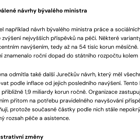
álené návrhy bývalého ministra
l například návrh bývalého ministra práce a sociálníc
 zvýšení nejvyšších příspěvků na péči. Některé variant
entním navýšením, tedy až na 54 tisíc korun měsíčně.
í znamenalo roční dopad do státního rozpočtu kolem d
a odmítla také další Jurečkův návrh, který měl všech
ovat podle inflace od jejich posledního navýšení. Tento
 přibližně 1,9 miliardy korun ročně. Organizace zastupuj
ením přitom na potřebu pravidelného navyšování přís
ují, protože současné částky podle nich stále nepokrý
ý rozsah péče a asistence.
strativní změny