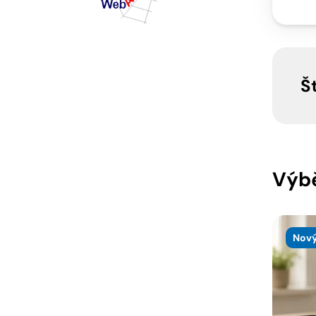
Š
Výbě
Nový