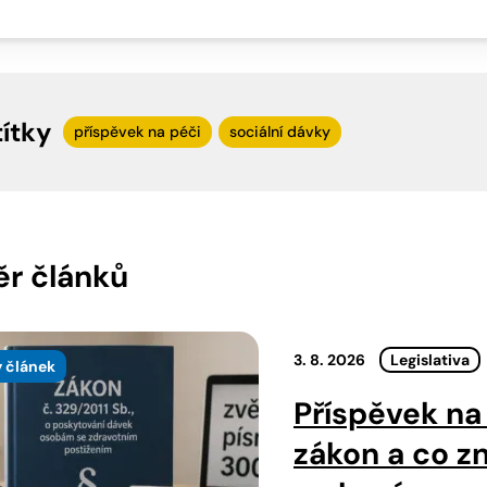
títky
příspěvek na péči
sociální dávky
r článků
3. 8. 2026
Legislativa
 článek
Příspěvek na
zákon a co z