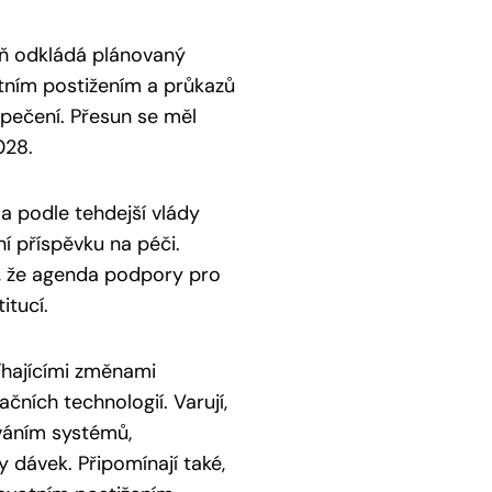
veň odkládá plánovaný
tním postižením a průkazů
pečení. Přesun se měl
028.
a podle tehdejší vlády
ní příspěvku na péči.
o, že agenda podpory pro
itucí.
íhajícími změnami
čních technologií. Varují,
váním systémů,
 dávek. Připomínají také,