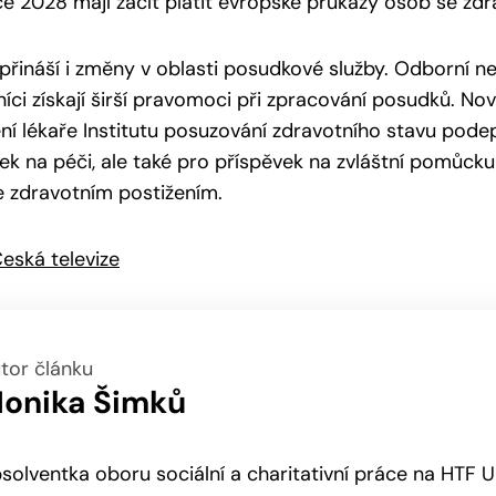
ce 2028 mají začít platit evropské průkazy osob se zd
přináší i změny v oblasti posudkové služby. Odborní nel
íci získají širší pravomoci při zpracování posudků. N
ní lékaře Institutu posuzování zdravotního stavu pod
ek na péči, ale také pro příspěvek na zvláštní pomůck
 zdravotním postižením.
eská televize
tor článku
onika Šimků
solventka oboru sociální a charitativní práce na HTF 