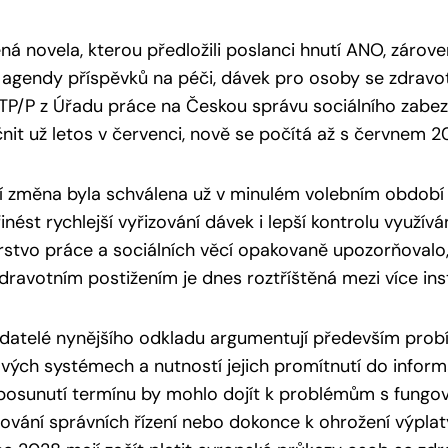
ná novela, kterou předložili poslanci hnutí ANO, záro
agendy příspěvků na péči, dávek pro osoby se zdravo
TP/P z Úřadu práce na Českou správu sociálního zabez
nit už letos v červenci, nově se počítá až s červnem 2
 změna byla schválena už v minulém volebním období 
inést rychlejší vyřizování dávek i lepší kontrolu využívá
rstvo práce a sociálních věcí opakovaně upozorňoval
 zdravotním postižením je dnes roztříštěná mezi více inst
datelé nynějšího odkladu argumentují především prob
vých systémech a nutností jejich promítnutí do informa
posunutí termínu by mohlo dojít k problémům s fungo
ování správních řízení nebo dokonce k ohrožení výplaty