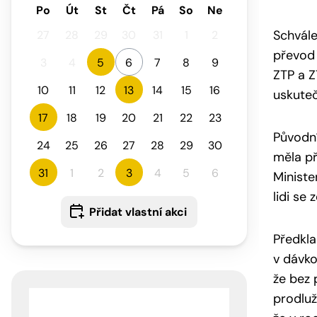
Po
Út
St
Čt
Pá
So
Ne
Schvále
27
28
29
30
31
1
2
převod 
3
4
5
6
7
8
9
ZTP a Z
10
11
12
13
14
15
16
uskuteč
17
18
19
20
21
22
23
Původní
24
25
26
27
28
29
30
měla př
31
1
2
3
4
5
6
Ministe
lidi se
Přidat vlastní akci
Předkla
v dávko
že bez 
prodluž