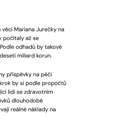
h věcí Mariana Jurečky na
y počítaly až se
 Podle odhadů by takové
eseti miliard korun.
ny příspěvky na péči
 krok by si podle propočtů
ící lidi se zdravotním
pěvků dlouhodobě
vají reálné náklady na