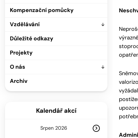
Kompenzační pomůcky
Neschv
Vzdělávání
Neproše
výrazné
Důležité odkazy
stoproc
Projekty
opatřen
O nás
Sněmovn
Archiv
valoriz
vyžádal
postiž
upozorň
Kalendář akcí
potřebn
Srpen
Admini