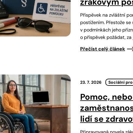
zrakovým po
Příspěvek na zvláštní 
postižením. Přestože se 
v podmínkách jeho přizn
o příspěvek požádat, z
Přečíst celý článek
23. 7. 2026
Sociální pr
Pomoc, nebo 
zaměstnanos
lidí se zdrav
Připravovaná novela zák