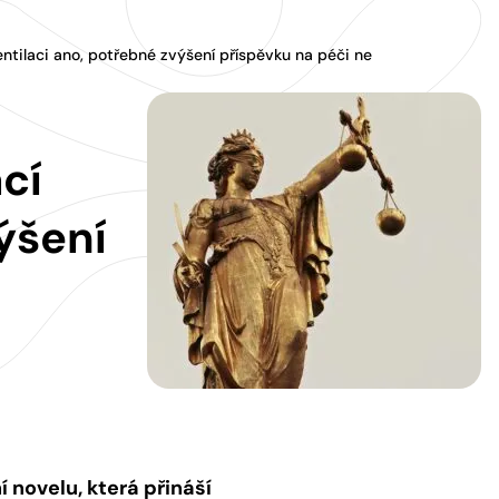
ventilaci ano, potřebné zvýšení příspěvku na péči ne
cí
ýšení
í novelu, která přináší