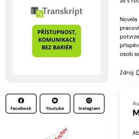
že v ro
Novela 
pracovn
potvrze
příspěv
osob se
Zdroj:
Č
Au
Facebook
Youtube
Instagram
M
Ab