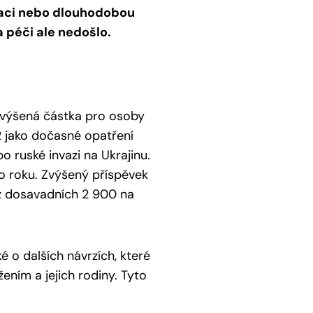
ilaci nebo dlouhodobou
a péči ale nedošlo.
Zvýšená částka pro osoby
2 jako dočasné opatření
o ruské invazi na Ukrajinu.
ho roku. Zvýšený příspěvek
 z dosavadních 2 900 na
 o dalších návrzích, které
ením a jejich rodiny. Tyto