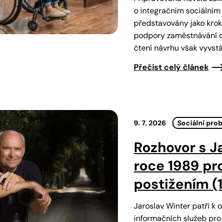
o integračním sociálním
představovány jako krok
podpory zaměstnávání o
čtení návrhu však vyvst
Přečíst celý článek
9. 7. 2026
Sociální pro
Rozhovor s J
roce 1989 pro
postižením (1.
Jaroslav Winter patří k 
informačních služeb pro 