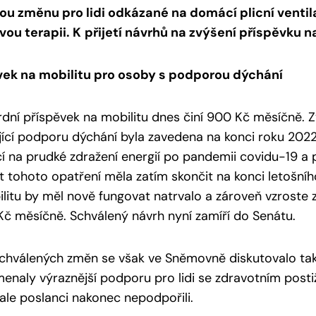
tou změnu pro lidi odkázané na domácí plicní vent
vou terapii. K
přijetí návrhů na zvýšení příspěvku n
vek na mobilitu pro osoby s podporou dýchání
dní příspěvek na mobilitu dnes činí 900 Kč měsíčně. 
jící podporu dýchání byla zavedena na konci roku 202
cí na prudké zdražení energií po pandemii covidu-19 a p
t tohoto opatření měla zatím skončit na konci letošní
litu by měl nově fungovat natrvalo a zároveň vzroste
č měsíčně. Schválený návrh nyní zamíří do Senátu.
chválených změn se však ve Sněmovně diskutovalo také
enaly výraznější podporu pro lidi se zdravotním postiž
ale poslanci nakonec nepodpořili.