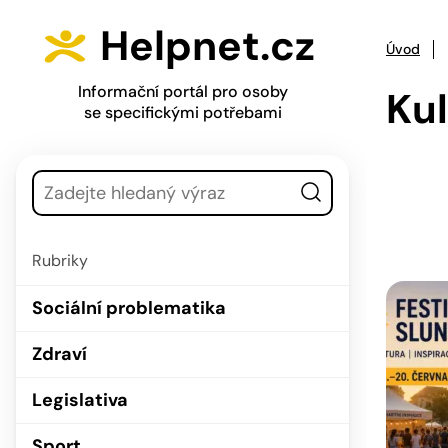
Přejít na hlavní menu
Přejít na obsah
Stránkování příspěvků
Helpnet.cz
Úvod
Informační portál pro osoby
Kul
se specifickými potřebami
Vyhledávání
Rubriky
Sociální problematika
Zdraví
Legislativa
Sport