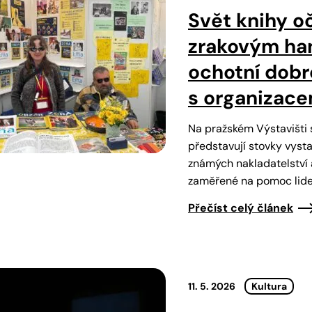
Svět knihy o
zrakovým han
ochotní dobro
s organizace
Na pražském Výstavišti s
představují stovky vysta
známých nakladatelství 
zaměřené na pomoc lid
Přečíst celý článek
11. 5. 2026
Kultura