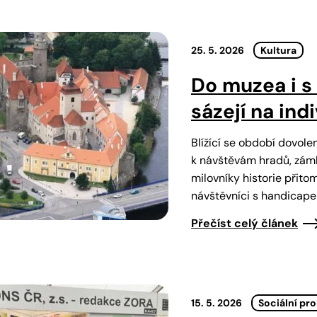
25. 5. 2026
Kultura
Do muzea i s
sázejí na ind
Blížící se období dovolen
k návštěvám hradů, zámk
milovníky historie přito
návštěvníci s handicape
Přečíst celý článek
15. 5. 2026
Sociální pr