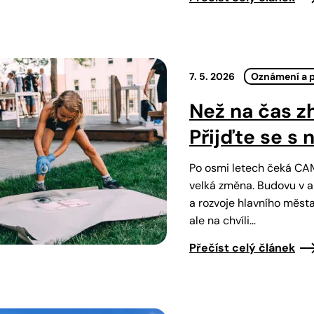
7. 5. 2026
Oznámení a 
Než na čas 
Přijďte se s 
Po osmi letech čeká CA
velká změna. Budovu v a
a rozvoje hlavního měst
ale na chvíli…
Přečíst celý článek