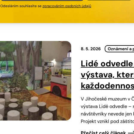
Odesláním souhlasíte se
zpracováním osobních údajů
8. 5. 2026
Oznámení a 
Lidé odvedle
výstava, kte
každodennos
V Jihočeské muzeum v Če
výstava Lidé odvedle – n
návštěvníky nevede jen k
Projekt vznikl pod zášti
Přečíst celý článek