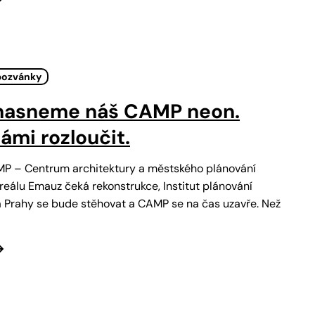
pozvánky
zhasneme náš CAMP neon.
námi rozloučit.
MP – Centrum architektury a městského plánování
reálu Emauz čeká rekonstrukce, Institut plánování
a Prahy se bude stěhovat a CAMP se na čas uzavře. Než