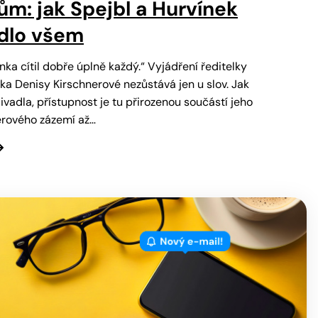
ům: jak Spejbl a Hurvínek
adlo všem
ka cítil dobře úplně každý.“ Vyjádření ředitelky
ka Denisy Kirschnerové nezůstává jen u slov. Jak
ivadla, přístupnost je tu přirozenou součástí jeho
érového zázemí až…