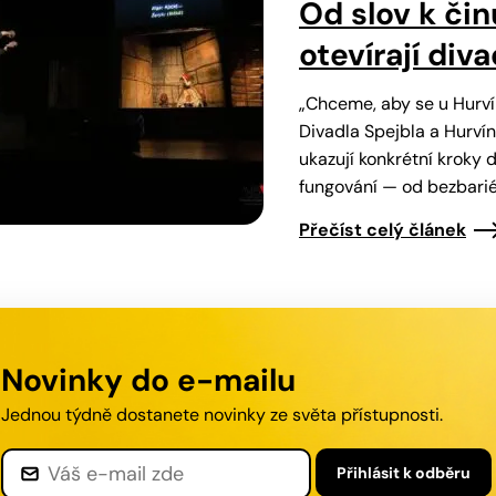
Od slov k čin
otevírají div
„Chceme, aby se u Hurvín
Divadla Spejbla a Hurvín
ukazují konkrétní kroky d
fungování — od bezbari
Přečíst celý článek
Novinky do e-mailu
Jednou týdně dostanete novinky ze světa přístupnosti.
Přihlásit
k odběru