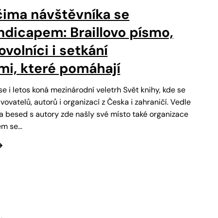
čima návštěvníka se
dicapem: Braillovo písmo,
volníci i setkání
mi, které pomáhají
e i letos koná mezinárodní veletrh Svět knihy, kde se
vovatelů, autorů i organizací z Česka i zahraničí. Vedle
a besed s autory zde našly své místo také organizace
em se…