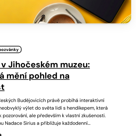
pozvánky
 v Jihočeském muzeu:
rá mění pohled na
t
ských Budějovicích právě probíhá interaktivní
eobvyklý výlet do světa lidí s hendikepem, která
 pozorování, ale především k vlastní zkušenosti.
tou Nadace Sirius a přibližuje každodenní…