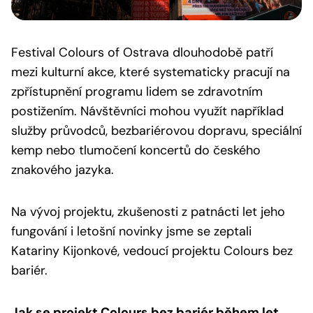
Festival Colours of Ostrava dlouhodobě patří
mezi kulturní akce, které systematicky pracují na
zpřístupnění programu lidem se zdravotním
postižením. Návštěvníci mohou využít například
služby průvodců, bezbariérovou dopravu, speciální
kemp nebo tlumočení koncertů do českého
znakového jazyka.
Na vývoj projektu, zkušenosti z patnácti let jeho
fungování i letošní novinky jsme se zeptali
Katariny Kijonkové, vedoucí projektu Colours bez
bariér.
Jak se projekt Colours bez bariér během let