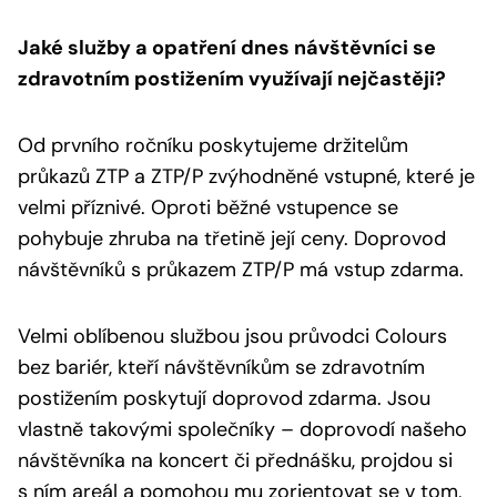
Jaké služby a opatření dnes návštěvníci se
zdravotním postižením využívají nejčastěji?
Od prvního ročníku poskytujeme držitelům
průkazů ZTP a ZTP/P zvýhodněné vstupné, které je
velmi příznivé. Oproti běžné vstupence se
pohybuje zhruba na třetině její ceny. Doprovod
návštěvníků s průkazem ZTP/P má vstup zdarma.
Velmi oblíbenou službou jsou průvodci Colours
bez bariér, kteří návštěvníkům se zdravotním
postižením poskytují doprovod zdarma. Jsou
vlastně takovými společníky – doprovodí našeho
návštěvníka na koncert či přednášku, projdou si
s ním areál a pomohou mu zorientovat se v tom,