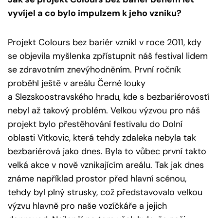
vyvíjel a co bylo impulzem k jeho vzniku?
Projekt Colours bez bariér vznikl v roce 2011, kdy
se objevila myšlenka zpřístupnit náš festival lidem
se zdravotním znevýhodněním. První ročník
proběhl ještě v areálu Černé louky
a Slezskoostravského hradu, kde s bezbariérovostí
nebyl až takový problém. Velkou výzvou pro náš
projekt bylo přestěhování festivalu do Dolní
oblasti Vítkovic, která tehdy zdaleka nebyla tak
bezbariérová jako dnes. Byla to vůbec první takto
velká akce v nově vznikajícím areálu. Tak jak dnes
známe například prostor před hlavní scénou,
tehdy byl plný strusky, což představovalo velkou
výzvu hlavně pro naše vozíčkáře a jejich