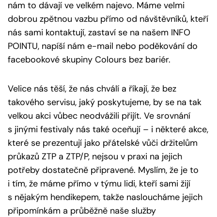
nám to dávají ve velkém najevo. Máme velmi
dobrou zpětnou vazbu přímo od návštěvníků, kteří
nás sami kontaktují, zastaví se na našem INFO
POINTU, napíší nám e-mail nebo poděkování do
facebookové skupiny Colours bez bariér.
Velice nás těší, že nás chválí a říkají, že bez
takového servisu, jaký poskytujeme, by se na tak
velkou akci vůbec neodvážili přijít. Ve srovnání
s jinými festivaly nás také oceňují – i některé akce,
které se prezentují jako přátelské vůči držitelům
průkazů ZTP a ZTP/P, nejsou v praxi na jejich
potřeby dostatečně připravené. Myslím, že je to
i tím, že máme přímo v týmu lidi, kteří sami žijí
s nějakým hendikepem, takže nasloucháme jejich
připomínkám a průběžně naše služby