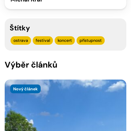
Štítky
ostrava
festival
koncert
přístupnost
Výběr článků
Nový článek