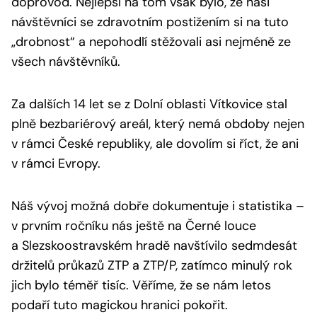
doprovod. Nejlepší na tom však bylo, že naši
návštěvníci se zdravotním postižením si na tuto
„drobnost“ a nepohodlí stěžovali asi nejméně ze
všech návštěvníků.
Za dalších 14 let se z Dolní oblasti Vítkovice stal
plně bezbariérový areál, který nemá obdoby nejen
v rámci České republiky, ale dovolím si říct, že ani
v rámci Evropy.
Náš vývoj možná dobře dokumentuje i statistika –
v prvním ročníku nás ještě na Černé louce
a Slezskoostravském hradě navštívilo sedmdesát
držitelů průkazů ZTP a ZTP/P, zatímco minulý rok
jich bylo téměř tisíc. Věříme, že se nám letos
podaří tuto magickou hranici pokořit.