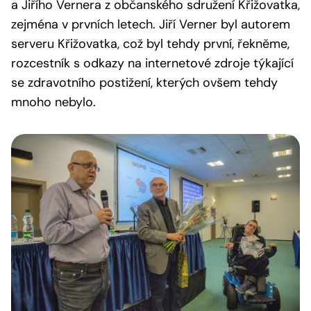
a Jiřího Vernera z občanského sdružení Křižovatka,
zejména v prvních letech. Jiří Verner byl autorem
serveru Křižovatka, což byl tehdy první, řekněme,
rozcestník s odkazy na internetové zdroje týkající
se zdravotního postižení, kterých ovšem tehdy
mnoho nebylo.