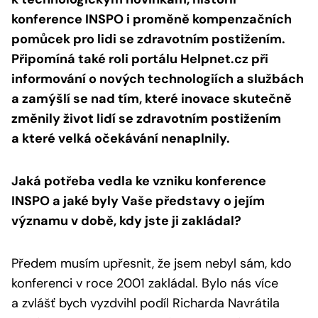
konference INSPO i proměně kompenzačních
pomůcek pro lidi se zdravotním postižením.
Připomíná také roli portálu Helpnet.cz při
informování o nových technologiích a službách
a zamýšlí se nad tím, které inovace skutečně
změnily život lidí se zdravotním postižením
a které velká očekávání nenaplnily.
Jaká potřeba vedla ke vzniku konference
INSPO a jaké byly Vaše představy o jejím
významu v době, kdy jste ji zakládal?
Předem musím upřesnit, že jsem nebyl sám, kdo
konferenci v roce 2001 zakládal. Bylo nás více
a zvlášť bych vyzdvihl podíl Richarda Navrátila