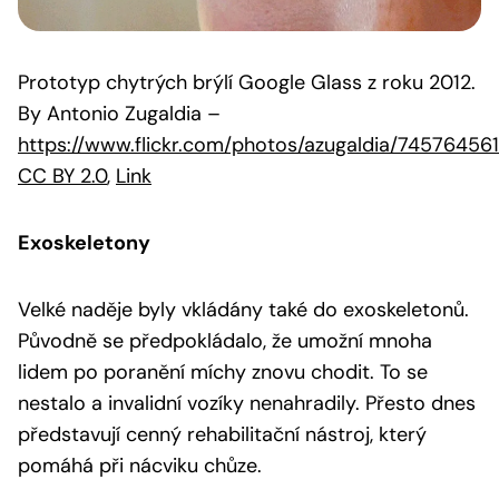
Prototyp chytrých brýlí Google Glass z roku 2012.
By Antonio Zugaldia
–
https://www.flickr.com/photos/azugaldia/74576456
CC BY 2.0
,
Link
Exoskeletony
Velké naděje byly vkládány také do exoskeletonů.
Původně se předpokládalo, že umožní mnoha
lidem po poranění míchy znovu chodit. To se
nestalo a invalidní vozíky nenahradily. Přesto dnes
představují cenný rehabilitační nástroj, který
pomáhá při nácviku chůze.