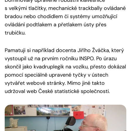
Dominovaly upravené robustní klávesnice
s velkými tlačítky, mechanické trackbally ovládané
bradou nebo chodidlem či systémy umožňující
ovládání podtlakem a přetlakem ústy přes
trubičku.
Pamatuji si například docenta Jiřího Žváčka, který
vystoupil už na prvním ročníku INSPO. Po úrazu
skončil jako kvadruplegik na vozíku, přesto dokázal
pomocí speciálně upravené tyčky v ústech
vytvářet webové stránky. Mimo jiné takto
udržoval web České statistické společnosti.