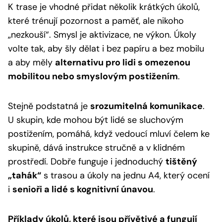
K trase je vhodné přidat několik krátkých úkolů,
které trénují pozornost a paměť, ale nikoho
„nezkouší“. Smysl je aktivizace, ne výkon. Úkoly
volte tak, aby šly dělat i bez papíru a bez mobilu
a aby měly
alternativu pro lidi s omezenou
mobilitou nebo smyslovým postižením
.
Stejně podstatná je
srozumitelná komunikace
.
U skupin, kde mohou být lidé se sluchovým
postižením, pomáhá, když vedoucí mluví čelem ke
skupině, dává instrukce stručně a v klidném
prostředí. Dobře funguje i jednoduchý
tištěný
„tahák“
s trasou a úkoly na jednu A4, který ocení
i
senioři a lidé s kognitivní únavou
.
Příklady úkolů, které jsou přívětivé a fungují