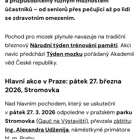
a přizpůsobitelný různým možnostem
účastníků – od seniorů přes pečující až po lidi
se zdravotním omezením.
Pochod pro mozek plynule navazuje na tradiční
březnový
Národní týden trénování paměti
. Akci
navíc předchází
Týden mozku
pořádaný Akademií
věd České republiky.
Hlavní akce v Praze: pátek 27. března
2026, Stromovka
Nad hlavním pochodem, který se uskuteční
v
pátek 27. 3. 2026
odpoledne v pražském
parku
Stromovka
(Gauč na Výstavišti)
, převzala
záštitu
:
Ing. Alexandra Udženija
,
náměstkyně primátora
hl. m. Prahy.