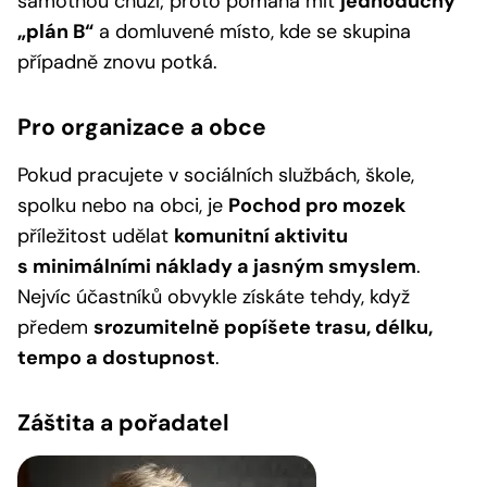
samotnou chůzí; proto pomáhá mít
jednoduchý
„plán B“
a domluvené místo, kde se skupina
případně znovu potká.
Pro organizace a obce
Pokud pracujete v sociálních službách, škole,
spolku nebo na obci, je
Pochod pro mozek
příležitost udělat
komunitní aktivitu
s minimálními náklady a jasným smyslem
.
Nejvíc účastníků obvykle získáte tehdy, když
předem
srozumitelně popíšete trasu, délku,
tempo a dostupnost
.
Záštita a pořadatel