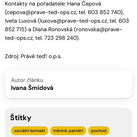
Kontakty na pořadatele: Hana Čepová
(
cepova@prave-ted-ops.cz
, tel. 603 852 740),
Iveta Luxová (
luxova@prave-ted-ops.cz
, tel. 603
852 715) a Diana Ronovská (
ronovska@prave-
ted-ops.cz
, tel. 723 298 240).
Zdroj: Právě teď! o.p.s.
Autor článku
Ivana Šmídová
Štítky
sociální kontakt
trénink paměti
pochod