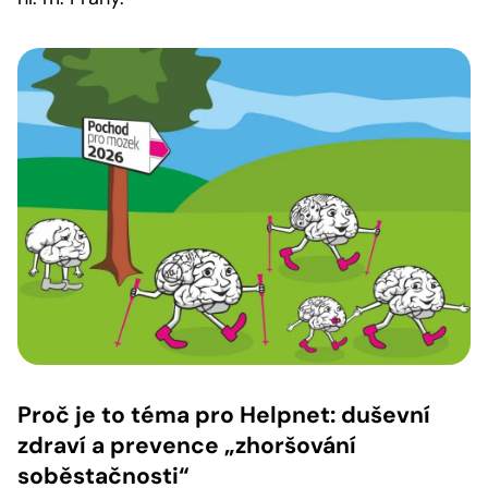
Proč je to téma pro Helpnet: duševní
zdraví a prevence „zhoršování
soběstačnosti“