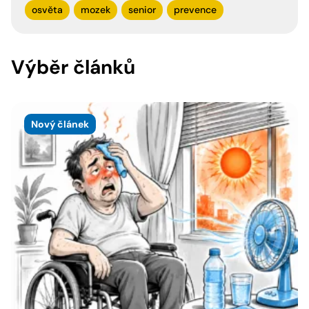
osvěta
mozek
senior
prevence
Výběr článků
Nový článek