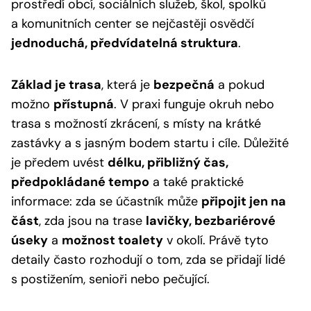
prostředí obcí, sociálních služeb, škol, spolků
a komunitních center se nejčastěji osvědčí
jednoduchá, předvídatelná struktura
.
Základ je trasa
, která je
bezpečná
a pokud
možno
přístupná
. V praxi funguje okruh nebo
trasa s možností zkrácení, s místy na krátké
zastávky a s jasným bodem startu i cíle. Důležité
je předem uvést
délku, přibližný čas,
předpokládané tempo
a také praktické
informace: zda se účastník může
připojit jen na
část
, zda jsou na trase
lavičky, bezbariérové
úseky
a
možnost toalety
v okolí. Právě tyto
detaily často rozhodují o tom, zda se přidají lidé
s postižením, senioři nebo pečující.