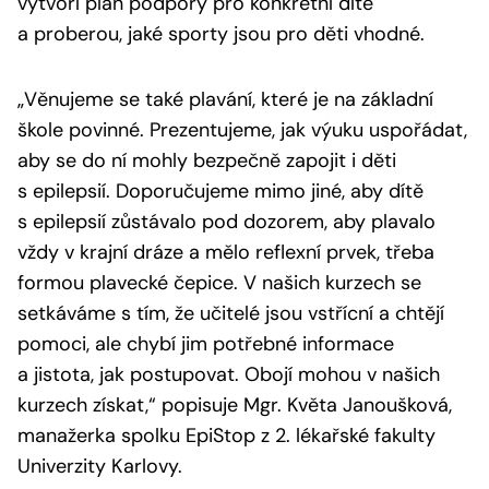
vytvoří plán podpory pro konkrétní dítě
a proberou, jaké sporty jsou pro děti vhodné.
„Věnujeme se také plavání, které je na základní
škole povinné. Prezentujeme, jak výuku uspořádat,
aby se do ní mohly bezpečně zapojit i děti
s epilepsií. Doporučujeme mimo jiné, aby dítě
s epilepsií zůstávalo pod dozorem, aby plavalo
vždy v krajní dráze a mělo reflexní prvek, třeba
formou plavecké čepice. V našich kurzech se
setkáváme s tím, že učitelé jsou vstřícní a chtějí
pomoci, ale chybí jim potřebné informace
a jistota, jak postupovat. Obojí mohou v našich
kurzech získat,“
popisuje Mgr. Květa Janoušková,
manažerka spolku EpiStop z 2. lékařské fakulty
Univerzity Karlovy.