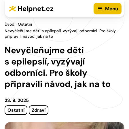
Přejít na hlavní menu
Přejít na obsah
Helpnet.cz
Menu
Úvod
Ostatní
Nevyčleňujme děti s epilepsií, vyzývají odborníci. Pro školy
připravili návod, jak na to
Nevyčleňujme děti
s epilepsií, vyzývají
odborníci. Pro školy
připravili návod, jak na to
23. 9. 2025
Ostatní
Zdraví