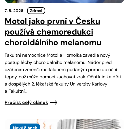
7. 8. 2026
Zdraví
Motol jako první v Česku
používá chemoredukci
choroidálního melanomu
Fakultní nemocnice Motol a Homolka zavedla nový
postup léčby choroidálního melanomu. Nádor před
ozářením zmenší melfalanem podaným přímo do oční
tepny, což může pomoci zachovat zrak. Oční klinika dětí
a dospělých 2. lékařské fakulty Univerzity Karlovy
a Fakultní…
Přečíst celý článek
Nový článek