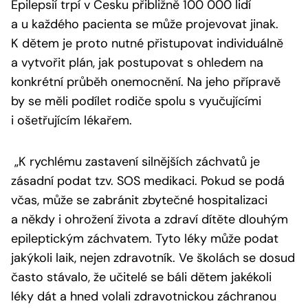
Epilepsií trpí v Česku přibližně 100 000 lidí
a u každého pacienta se může projevovat jinak.
K dětem je proto nutné přistupovat individuálně
a vytvořit plán, jak postupovat s ohledem na
konkrétní průběh onemocnění. Na jeho přípravě
by se měli podílet rodiče spolu s vyučujícími
i ošetřujícím lékařem.
„K rychlému zastavení silnějších záchvatů je
zásadní podat tzv. SOS medikaci. Pokud se podá
včas, může se zabránit zbytečné hospitalizaci
a někdy i ohrožení života a zdraví dítěte dlouhým
epileptickým záchvatem. Tyto léky může podat
jakýkoli laik, nejen zdravotník. Ve školách se dosud
často stávalo, že učitelé se báli dětem jakékoli
léky dát a hned volali zdravotnickou záchranou