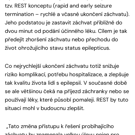
tzv. REST konceptu (rapid and early seizure
termination – rychlé a včasné ukončení záchvatu).
Jeho podstatou je zastavit záchvat přibližně do
dvou minut od podání účinného léku. Cílem je tak
předejít zhoršení záchvatu nebo přechodu do
život ohrožujícího stavu status epilepticus.
Co nejrychlejší ukončení záchvatu totiž snižuje
riziko komplikací, potřebu hospitalizace, a zlepšuje
tak kvalitu života lidí s epilepsií. V současné době
se ale většinou čeká na příjezd záchranky nebo se
používají léky, které působí pomaleji. REST by tuto
situaci mohl v budoucnu zlepšit.
„Tato změna přístupu k řešení probíhajícího
záchvatu by znamenala velkou úlevu nejen pro