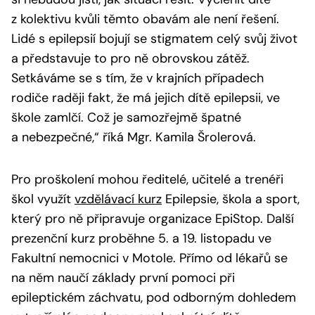
z kolektivu kvůli těmto obavám ale není řešení.
Lidé s epilepsií bojují se stigmatem celý svůj život
a představuje to pro ně obrovskou zátěž.
Setkáváme se s tím, že v krajních případech
rodiče raději fakt, že má jejich dítě epilepsii, ve
škole zamlčí. Což je samozřejmě špatné
a nebezpečné,“
říká Mgr. Kamila Šrolerová.
Pro proškolení mohou ředitelé, učitelé a trenéři
škol využít
vzdělávací kurz
Epilepsie, škola a sport
,
který pro ně připravuje organizace EpiStop. Další
prezenční kurz proběhne 5. a 19. listopadu ve
Fakultní nemocnici v Motole. Přímo od lékařů se
na něm naučí základy první pomoci při
epileptickém záchvatu, pod odborným dohledem