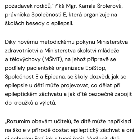
požadavek rodičů,“
říká Mgr. Kamila Šrolerová,
právnička Společnosti E, která organizuje na
školách besedy o epilepsii.
Díky novému metodickému pokynu Ministerstva
zdravotnictví a Ministerstva školství mládeže
a tělovýchovy (MŠMT), na jehož přípravě se
podílely pacientské organizace EpiStop,
Společnost E a Epicana, se školy dozvědí, jak se
epilepsie u dětí může projevovat, co dělat při
epileptickém záchvatu a jak dítě bezpečně zapojit
do kroužků a výletů.
„Rozumím obavám učitelů, že dítě může například
na škole v přírodě dostat epileptický záchvat a oni
si nebudou jistí, jak situaci řešit. Vyčlenit dítě