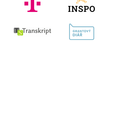
Kontaktujte nás
603 787 434
info@helpnet.cz
Sledujte naše sítě