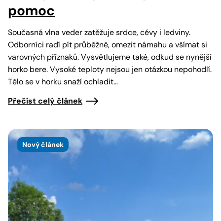
pomoc
Současná vlna veder zatěžuje srdce, cévy i ledviny.
Odborníci radí pít průběžně, omezit námahu a všímat si
varovných příznaků. Vysvětlujeme také, odkud se nynější
horko bere. Vysoké teploty nejsou jen otázkou nepohodlí.
Tělo se v horku snaží ochladit…
Přečíst celý článek
Nový článek