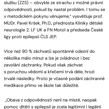
službu (ZZS) – obvykle ze strachu z možné právní
odpovědnosti, pokud by nastal problém. I tomu se
v metodickém pokynu věnujeme,“
vysvětluje prof.
MUDr. Pavel Kršek, Ph.D., přednosta Kliniky dětské
neurologie 2. LF UK a FN Motol a předseda České
ligy proti epilepsii ČLS JEP.
Více než 90 % záchvatů spontánně odezní do
několika málo minut a lze je zvládnout i bez
zavolání záchranky. Pokud však záchvat
s poruchou vědomí a křečemi trvá déle, hrozí
trvalé následky
.
Proto je včasné podání záchranné
medikace přímo ve škole tak důležité.
„Obava z odpovědnosti není na místě, naopak
pomoc dítěti s epilepsií je zcela legitimní i legální