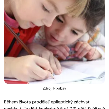
Zdroj: Pixabay
Během života prodělají epileptický záchvat
desítky tisíc dětí, konkrétně 5 až 7 % dětí. Kvůli své