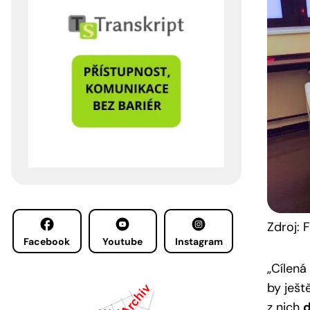
Zdroj:
Facebook
Youtube
Instagram
„Cílená
by ješt
z nich
d