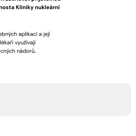
nosta Kliniky nukleární
bných aplikací a její
ékaři využívají
ácných nádorů.