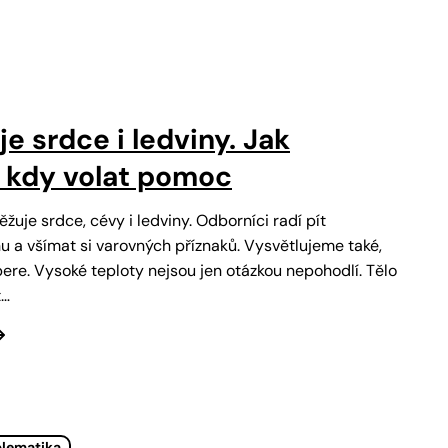
e srdce i ledviny. Jak
a kdy volat pomoc
žuje srdce, cévy i ledviny. Odborníci radí pít
 a všímat si varovných příznaků. Vysvětlujeme také,
ere. Vysoké teploty nejsou jen otázkou nepohodlí. Tělo
t…
blematika