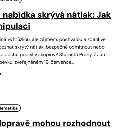
 nabídka skrývá nátlak: Jak
nipulaci
ná výhrůžkou, ale zájmem, pochvalou a zdánlivě
poznat skrytý nátlak, bezpečně odmítnout nebo
e dostal pod vliv skupiny? Starosta Prahy 7 Jan
spěvku, zveřejněném 19. července…
blematika
 dopravě mohou rozhodnout