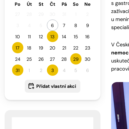
s gastr
Po
Út
St
Čt
Pá
So
Ne
zažívac
27
28
29
30
31
1
2
u meni
3
4
5
6
7
8
9
special
10
11
12
13
14
15
16
V České
17
18
19
20
21
22
23
nemocn
24
25
26
27
28
29
30
uskuteč
pracovi
31
1
2
3
4
5
6
Přidat vlastní akci