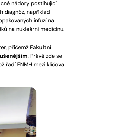
cné nádory postihující
ch diagnóz, například
pakovaných infuzí na
ků na nukleární medicínu.
ter, přičemž
Fakultní
kušenějším
. Právě zde se
což řadí FNMH mezi klíčová