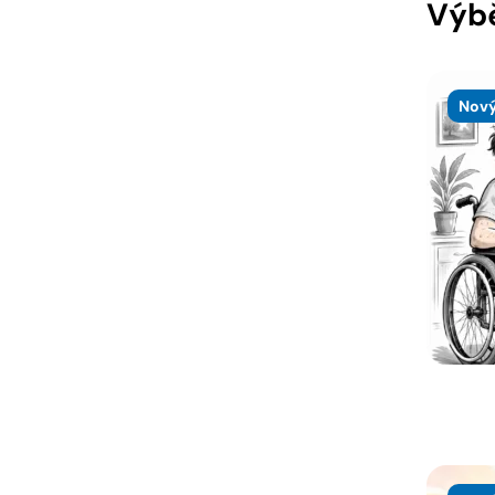
Výbě
Nový