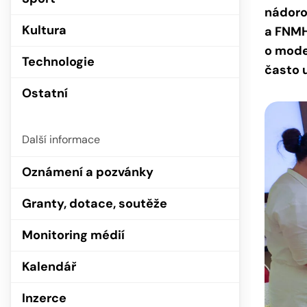
nádoro
Kultura
a FNMH
o mode
Technologie
často u
Ostatní
Další informace
Oznámení a pozvánky
Granty, dotace, soutěže
Monitoring médií
Kalendář
Inzerce