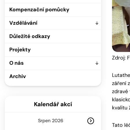
Kompenzační pomůcky
Vzdělávání
Důležité odkazy
Projekty
Zdroj:
O nás
Lutathe
Archiv
záření 
zdravé 
klasick
Kalendář akcí
kvalitu 
Srpen
Tato l