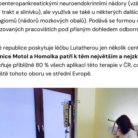
oenteropankreatickými neuroendokrinními nádory (vzá
í trakt a slinivku), ale využívá se také u některých další
ngiomů (nádorů mozkových obalů). Podává se formou o
izovaných pracovištích pod přísným dohledem odborní
 republice poskytuje léčbu Lutatherou jen několik cen
ice Motol a Homolka patří k těm největším a nejz
ňuje přibližně 80 % všech aplikací této terapie v ČR, 
ště tohoto oboru ve střední Evropě.