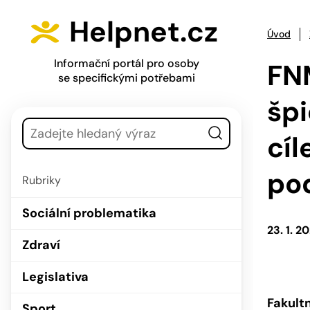
Přejít na hlavní menu
Přejít na obsah
Helpnet.cz
Úvod
Informační portál pro osoby
FN
se specifickými potřebami
špi
Vyhledávání
cíl
pod
Rubriky
Sociální problematika
23. 1. 2
Zdraví
Legislativa
Fakult
Sport