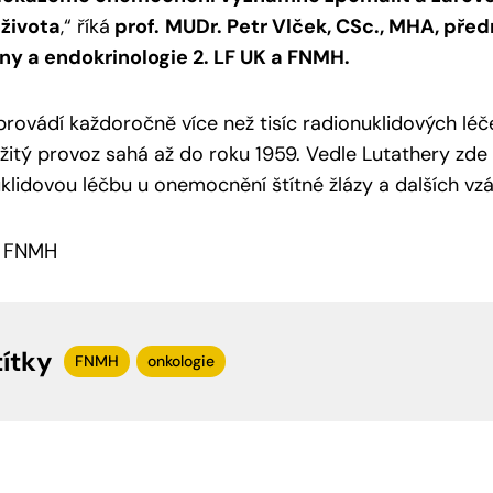
 života
,“
říká
prof.
MUDr. Petr Vlček, CSc., MHA, před
ny a endokrinologie 2. LF UK a FNMH.
 provádí každoročně více než tisíc radionuklidových léče
žitý provoz sahá až do roku 1959. Vedle Lutathery zde l
klidovou léčbu u onemocnění štítné žlázy a dalších vz
: FNMH
títky
FNMH
onkologie