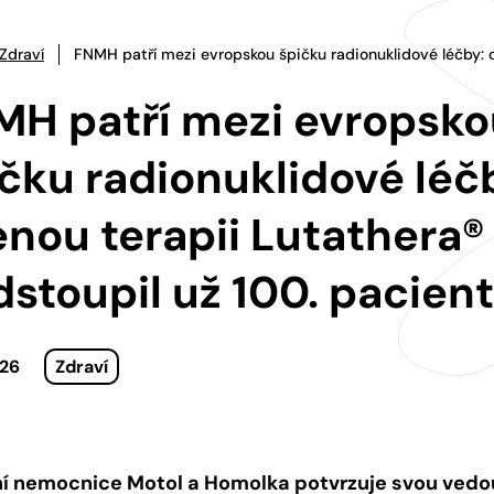
Zdraví
FNMH patří mezi evropskou špičku radionuklidové léčby: c
MH patří mezi evropsko
čku radionuklidové léč
enou terapii Lutathera®
stoupil už 100. pacient
026
Zdraví
ní nemocnice Motol a Homolka
potvrzuje svou vedou