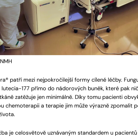
 FNMH
ra® patří mezi nejpokročilejší formy cílené léčby. Fungu
z lutecia-177 přímo do nádorových buněk, které pak ničí
tkáně zatěžuje jen minimálně. Díky tomu pacienti obvyk
ou chemoterapii a terapie jim může výrazně zpomalit p
života.
éčba je celosvětově uznávaným standardem u pacientů