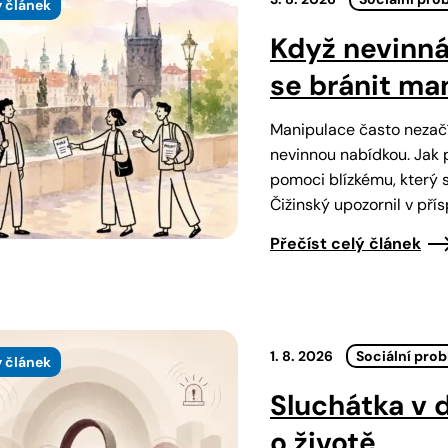
 článek
Když nevinná
se bránit ma
Manipulace často nezačí
nevinnou nabídkou. Jak 
pomoci blízkému, který s
Čižinský upozornil v pří
Přečíst celý článek
1. 8. 2026
Sociální pro
 článek
Sluchátka v
o životě