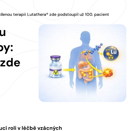
ílenou terapii Lutathera® zde podstoupil už 100. pacient
u
by:
 zde
cí roli v léčbě vzácných