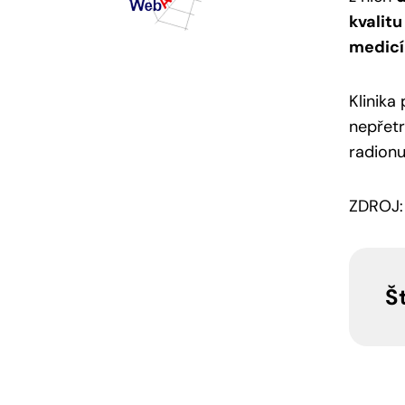
kvalitu
medicí
Klinika
nepřetr
radionu
ZDROJ
Š