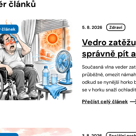
r článků
5. 8. 2026
Zdraví
 článek
Vedro zatěžuj
správně pít 
Současná vlna veder zatě
průběžně, omezit námahu
odkud se nynější horko b
se v horku snaží ochladi
Přečíst celý článek
3. 8. 2026
Sociální pro