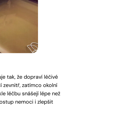
je tak, že dopraví léčivé
 zevnitř, zatímco okolní
le léčbu snášejí lépe než
ostup nemoci i zlepšit