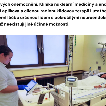
vých onemocnění. Klinika nukleární medicíny a endo
 aplikovala cílenou radionuklidovou terapii Lutathe
rní léčbu určenou lidem s pokročilými neuroendokr
ž neexistují jiné účinné možnosti.