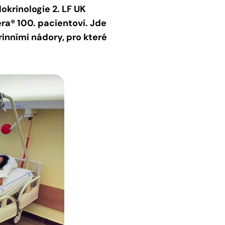
krinologie 2. LF UK
ra® 100. pacientovi. Jde
inními nádory, pro které