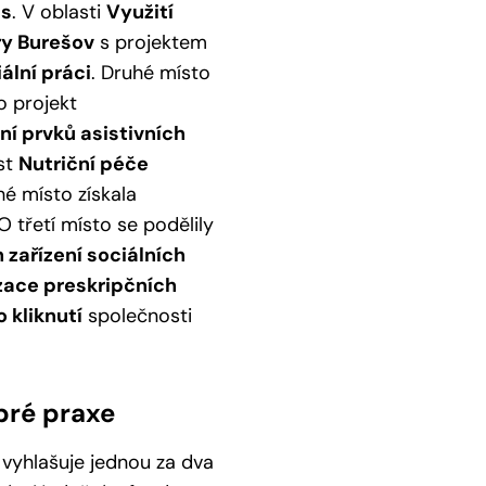
us
. V oblasti
Využití
ry Burešov
s projektem
ální práci
. Druhé místo
o projekt
ní prvků asistivních
st
Nutriční péče
hé místo získala
 O třetí místo se podělily
zařízení sociálních
zace preskripčních
 kliknutí
společnosti
bré praxe
 vyhlašuje jednou za dva