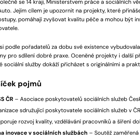
olečně se 14 kraji, Ministerstvem práce a sociálních 
uto. Jejím cílem je upozornit na projekty, které přináše
stupy, pomáhají zvyšovat kvalitu péče a mohou být ins
vatele.
si podle pořadatelů za dobu své existence vybudoval
my pro sdílení dobré praxe. Oceněné projekty i další př
é sociální služby dokáží přicházet s originálními a prak
níček pojmů
S ČR
– Asociace poskytovatelů sociálních služeb Česk
anizace sdružující poskytovatele sociálních služeb v ČR.
poruje rozvoj kvality, vzdělávání pracovníků a šíření d
a inovace v sociálních službách
– Soutěž zaměřená 