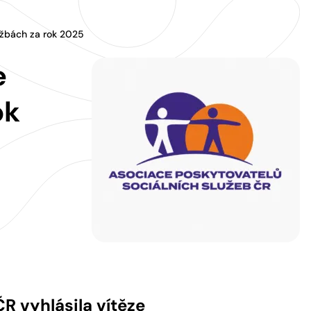
lužbách za rok 2025
e
ok
R vyhlásila vítěze