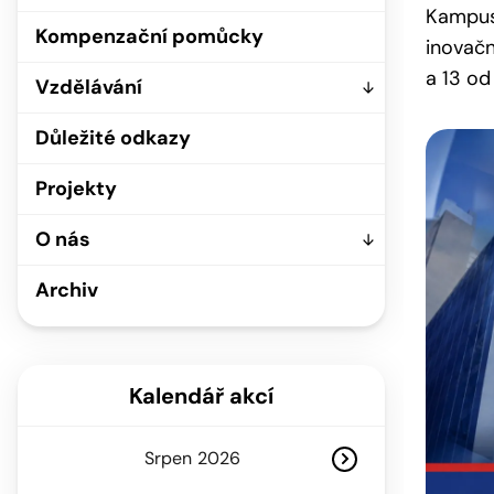
Kampusu
Kompenzační pomůcky
inovačn
a 13 od
Vzdělávání
Důležité odkazy
Projekty
O nás
Archiv
Kalendář akcí
Srpen