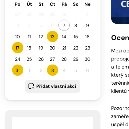
Po
Út
St
Čt
Pá
So
Ne
27
28
29
30
31
1
2
3
4
5
6
7
8
9
Oceně
10
11
12
13
14
15
16
17
18
19
20
21
22
23
Mezi oc
propoje
24
25
26
27
28
29
30
a telem
31
1
2
3
4
5
6
který s
terénní
Přidat vlastní akci
klientů
Pozorno
zaměřen
uspěl d