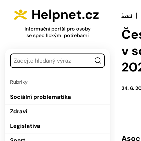
Přejít na hlavní menu
Přejít na obsah
Helpnet.cz
Úvod
Informační portál pro osoby
Čes
se specifickými potřebami
v s
Vyhledávání
20
Rubriky
24. 6. 2
Sociální problematika
Zdraví
Legislativa
Asoci
Sport