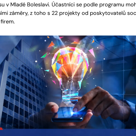
 v Mladé Boleslavi. Účastníci se podle programu moh
ími záměry, z toho s 22 projekty od poskytovatelů sociá
 firem.