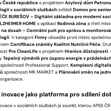
v České republice
s projektem
Azylový dům Patron
ogií v sociálních službách
zvítězil
Domov pro senio
ÉČE BUREŠOV – Digitální základna pro moderní soci
LZHEIMER HOME
s aplikací
Rodinná zóna
a třetí míst
 na dosah – Centrální pult pro správu a monitorová
logií
. V kategorii
Firmy
obsadila první místo společno
ektem
Certifikace známky Kvalitní Nutriční Péče
. Dru
nost
Pro CleanLife
s projektem
Hranice důstojnosti
.
ty
Tepelný výměník pro úsporu energie v prádelnách 
společnosti Professional Support,
Komplexní digitali
sů
společnosti MK MARKET a
Plánování směn na jedno
organizace.
inovace jako platforma pro sdílení do
ovace v sociálních službách je soutěž, kterou APSS ČR