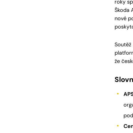
roky sp
Škoda A
nové po
poskyto
Soutěž 
platfor
že česk
Slov
APS
org
pod
Cen