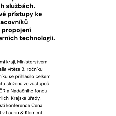
ch službách.
vé přístupy ke
pracovníků
, propojení
erních technologií.
i kraji, Ministerstvem
la vítěze 3. ročníku
íku se přihlásilo celkem
ota složená ze zástupců
ů ČR a Nadačního fondu
iích: Krajské úřady,
ástí konference Cena
6 v Laurin & Klement