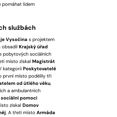
ně pomáhat lidem
ích službách
aje Vysočina
s projektem
o obsadil
Krajský úřad
e pobytových sociálních
tí místo získal
Magistrát
 V kategorii
Poskytovatelé
 o první místo podělily tři
atelem od útlého věku
,
ch a ambulantních
sociální pomoci
ísto získal
Domov
něj
. A třetí místo
Armáda