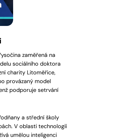
i
 Vysočina zaměřená na
delu sociálního doktora
ní charity Litoměřice,
ebo provázaný model
jenž podporuje setrvání
Vodňany a střední školy
ách. V oblasti technologií
žívá umělou inteligenci