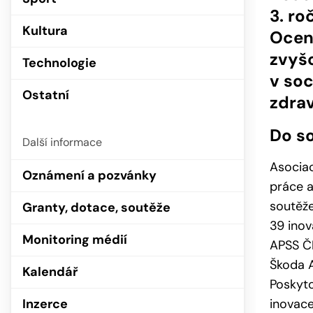
3. ro
Kultura
Oceně
zvyšo
Technologie
v soc
Ostatní
zdrav
Do so
Další informace
Asociac
Oznámení a pozvánky
práce a
soutěže
Granty, dotace, soutěže
39 inov
Monitoring médií
APSS ČR
Škoda A
Kalendář
Poskyto
Inzerce
inovace