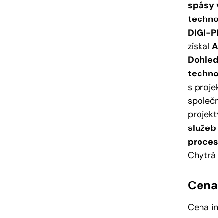
spásy 
technol
DIGI-P
získal
A
Dohled
techno
s proj
společ
projek
služeb
proce
Chytrá 
Cena 
Cena in