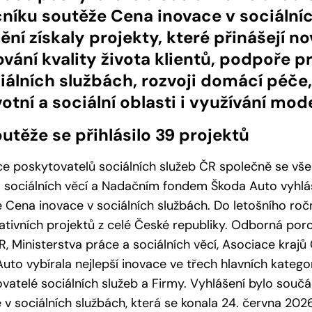
čníku soutěže Cena inovace v sociální
ní získaly projekty, které přinášejí no
vání kvality života klientů, podpoře 
iálních službách, rozvoji domácí péče
otní a sociální oblasti i využívání mod
utěže se přihlásilo 39 projektů
e poskytovatelů sociálních služeb ČR společně se všem
 sociálních věcí a Nadačním fondem Škoda Auto vyhlási
 Cena inovace v sociálních službách. Do letošního ročn
ativních projektů z celé České republiky. Odborná por
, Ministerstva práce a sociálních věcí, Asociace kraj
uto vybírala nejlepší inovace ve třech hlavních kategor
vatelé sociálních služeb a Firmy. Vyhlášení bylo souč
 v sociálních službách, která se konala 24. června 202