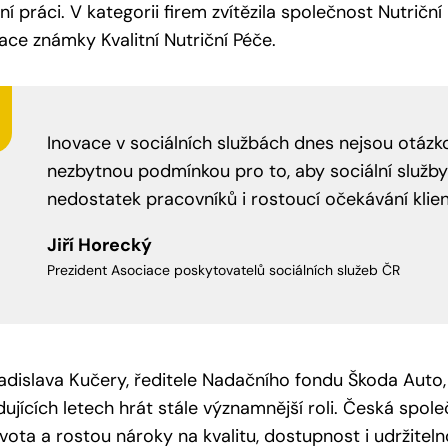
lní práci. V kategorii firem zvítězila společnost Nutrič
kace známky Kvalitní Nutriční Péče.
Inovace v sociálních službách dnes nejsou otáz
nezbytnou podmínkou pro to, aby sociální služby
nedostatek pracovníků i rostoucí očekávání klien
Jiří Horecký
Prezident Asociace poskytovatelů sociálních služeb ČR
adislava Kučery, ředitele Nadačního fondu Škoda Auto,
dujících letech hrát stále významnější roli. Česká spol
ivota a rostou nároky na kvalitu, dostupnost i udržite