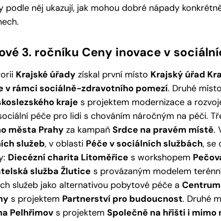
y podle něj ukazují, jak mohou dobré nápady konkrét
nech.
ové 3. ročníku Ceny inovace v sociáln
orii
Krajské úřady
získal první místo
Krajský úřad Kr
e v rámci sociálně-zdravotního pomezí
. Druhé míst
koslezského kraje
s projektem modernizace a rozvoj
sociální péče pro lidi s chováním náročným na péči. Tře
ho města Prahy
za kampaň
Srdce na pravém místě
.
ních služeb
, v oblasti
Péče v sociálních službách
, se
y:
Diecézní charita Litoměřice
s workshopem
Pečov
telská služba Žlutice
s provázaným modelem terénní
ích služeb jako alternativou pobytové péče a
Centrum 
ny
s projektem
Partnerství pro budoucnost
. Druhé m
na Pelhřimov
s projektem
Společně na hřišti i mimo 