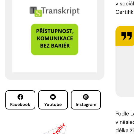
v sociá
Certifi
Facebook
Youtube
Instagram
Podle L
v násle
délka ž