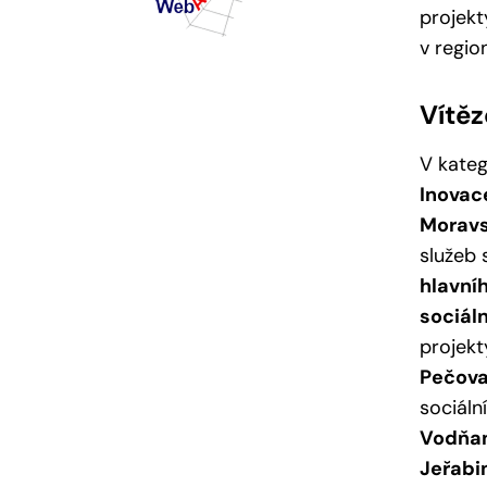
projekt
v regio
Vítěz
V kateg
Inovac
Moravs
služeb 
hlavní
sociál
projekt
Pečova
sociáln
Vodňa
Jeřabi