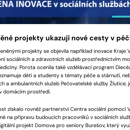
né projekty ukazují nové cesty v péč
eněnými projekty se objevila například inovace Kraje
ní sociálních a zdravotních služeb prostřednictvím mo
edicíny. Porota ocenila také vzdělávací program Diecéz
eznamuje děti a studenty s tématy péče a stárnutí, n
ch a ambulantních služeb Pečovatelské služby Žlutice, 
 v domácím prostředí.
st získalo rovněž partnerství Centra sociální pomoci 
é na přípravu budoucích pracovníků v sociálních služb
igitální projekt Domova pro seniory Burešov, který vyu