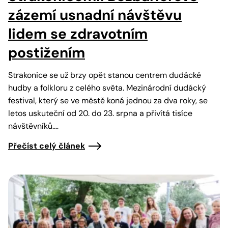
zázemí usnadní návštěvu
lidem se zdravotním
postižením
Strakonice se už brzy opět stanou centrem dudácké
hudby a folkloru z celého světa. Mezinárodní dudácký
festival, který se ve městě koná jednou za dva roky, se
letos uskuteční od 20. do 23. srpna a přivítá tisíce
návštěvníků.…
Přečíst celý článek