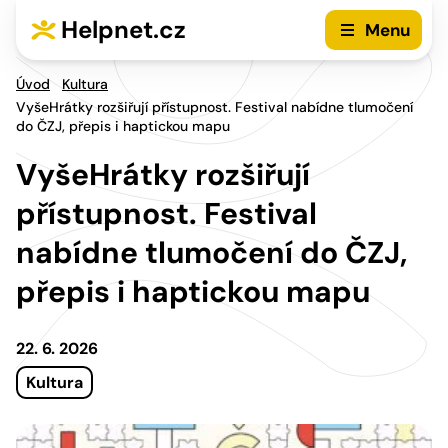
Přejít na hlavní menu
Přejít na obsah
Helpnet.cz
Menu
Úvod
Kultura
VyšeHrátky rozšiřují přístupnost. Festival nabídne tlumočení
do ČZJ, přepis i haptickou mapu
VyšeHrátky rozšiřují
přístupnost. Festival
nabídne tlumočení do ČZJ,
přepis i haptickou mapu
22. 6. 2026
Kultura