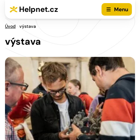
Přejít na hlavní menu
Přejít na obsah
Helpnet.cz
Menu
Úvod
výstava
výstava