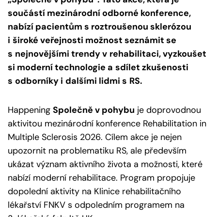
součástí mezinárodní odborné konference,
nabízí pacientům s roztroušenou sklerózou
i
široké veřejnosti možnost seznámit se
s
nejnovějšími trendy v
rehabilitaci, vyzkoušet
si moderní technologie a
sdílet zkušenosti
s
odborníky i
dalšími lidmi s
RS.
Happening
Společně v pohybu
je doprovodnou
aktivitou mezinárodní konference
Rehabilitation in
Multiple Sclerosis 2026
. Cílem akce je nejen
upozornit na problematiku RS, ale především
ukázat význam aktivního života a možnosti, které
nabízí moderní rehabilitace. Program propojuje
dopolední aktivity na Klinice rehabilitačního
lékařství FNKV s odpoledním programem na