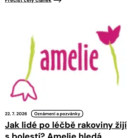
Přečíst celý článek
22. 7. 2026
Oznámení a pozvánky
Jak lidé po léčbě rakoviny žijí
s bolestí? Amelie hledá