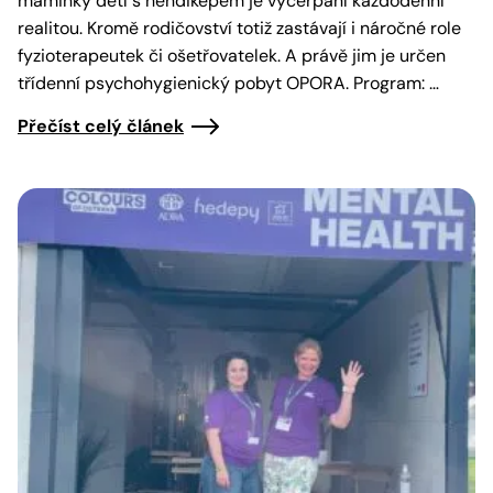
maminky dětí s hendikepem je vyčerpání každodenní
realitou. Kromě rodičovství totiž zastávají i náročné role
fyzioterapeutek či ošetřovatelek. A právě jim je určen
třídenní psychohygienický pobyt OPORA. Program: …
Přečíst celý článek