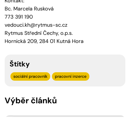
Kontakt:
Bc. Marcela Rusková
773 391 190
vedouci.kh@rytmus-sc.cz
Rytmus Střední Čechy, o.p.s.
Hornická 209, 284 01 Kutná Hora
Štítky
sociální pracovník
pracovní inzerce
Výběr článků