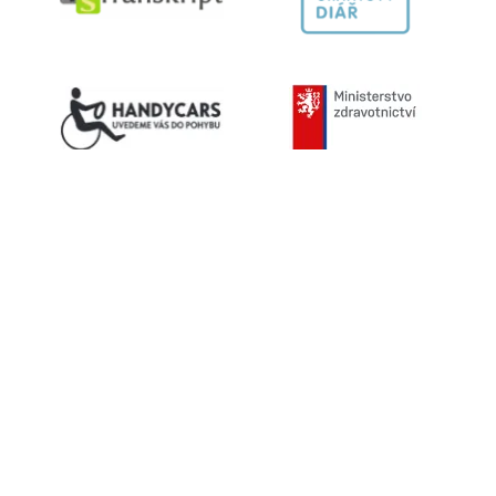
Kontaktujte nás
603 787 434
info@helpnet.cz
Sledujte naše sítě
Facebook
Youtube
Instagram
Helpnet.cz