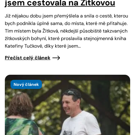
jsem cestovala na Žítkovou
Již nějakou dobu jsem přemýšlela a snila o cestě, kterou
bych podnikla úplně sama, do místa, které mě přitahuje.
Tím místem byla Žítková, někdejší působiště takzvaných
žítkovských bohyní, které proslavila stejnojmenná kniha
Kateřiny Tučkové, díky které jsem…
Přečíst celý článek
Nový článek