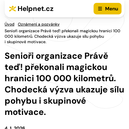
Přejít na hlavní menu
Přejít na obsah
Helpnet.cz
Menu
Úvod
Oznámení a pozvánky
Senioři organizace Právě teď! překonali magickou hranici 100
000 kilometrů. Chodecká výzva ukazuje sílu pohybu
i skupinové motivace.
Senioři organizace Právě
teď! překonali magickou
hranici 100 000 kilometrů.
Chodecká výzva ukazuje sílu
pohybu i skupinové
motivace.
4. 1. 2026