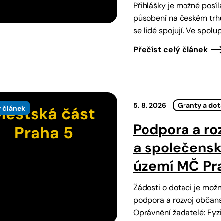
Přihlášky je možné posíla
působení na českém trhu
se lidé spojují. Ve spol
Přečíst celý článek
5. 8. 2026
Granty a do
 článek
Městská část
Podpora a ro
Praha 5
a společens
území MČ Pra
Žádosti o dotaci je mož
podpora a rozvoj občans
Oprávnění žadatelé: Fyz