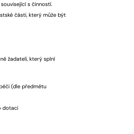
ouvisející s činností.
tské části, který může být
ě žadateli, který splní
 péči (dle předmětu
o dotaci