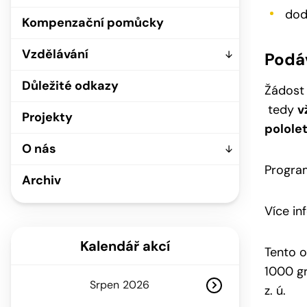
dod
Kompenzační pomůcky
Vzdělávání
Podáv
Důležité odkazy
Žádost 
tedy
v
Projekty
polole
O nás
Program
Archiv
Více in
Kalendář akcí
Tento o
1000 gr
Srpen
z. ú.