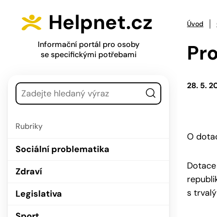
Přejít na hlavní menu
Přejít na obsah
Helpnet.cz
Úvod
Informační portál pro osoby
Pro
se specifickými potřebami
Vyhledávání
28. 5. 2
Rubriky
O dotac
Sociální problematika
Dotace 
Zdraví
republi
s trval
Legislativa
Sport