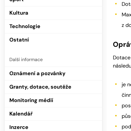
Dot
Kultura
Max
z d
Technologie
Ostatní
Oprá
Dotace 
Další informace
následu
Oznámení a pozvánky
je 
Granty, dotace, soutěže
čin
Monitoring médií
pos
Kalendář
půs
pod
Inzerce