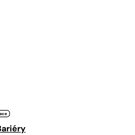
tace
ariéry