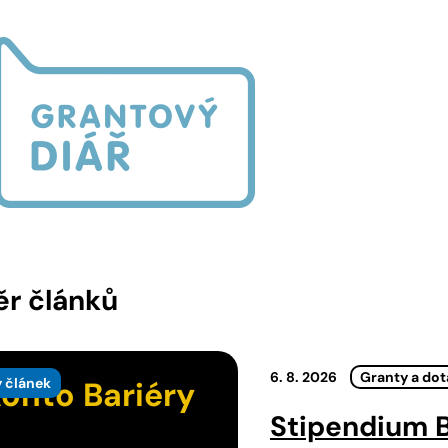
r článků
6. 8. 2026
Granty a do
 článek
onto Bariéry
Stipendium B