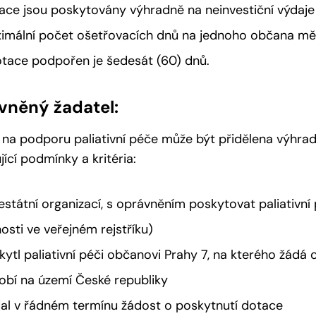
ace jsou poskytovány výhradně na neinvestiční výdaje s
imální počet ošetřovacích dnů na jednoho občana měs
otace podpořen je šedesát (60) dnů.
vněný žadatel:
na podporu paliativní péče může být přidělena výhradn
jící podmínky a kritéria:
nestátní organizací, s oprávněním poskytovat paliativní
nosti ve veřejném rejstříku)
kytl paliativní péči občanovi Prahy 7, na kterého žádá 
obí na území České republiky
al v řádném termínu žádost o poskytnutí dotace