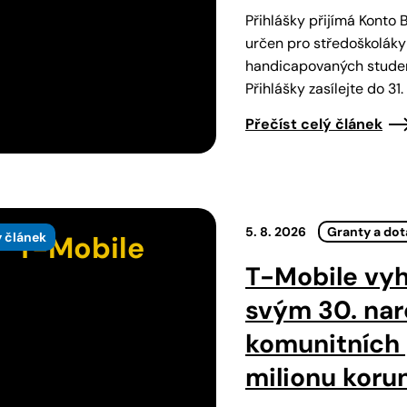
Přihlášky přijímá Konto 
určen pro středoškoláky
handicapovaných student
Přihlášky zasílejte do 3
Přečíst celý článek
5. 8. 2026
Granty a do
 článek
T-Mobile
T-Mobile vyh
svým 30. nar
komunitních p
milionu koru