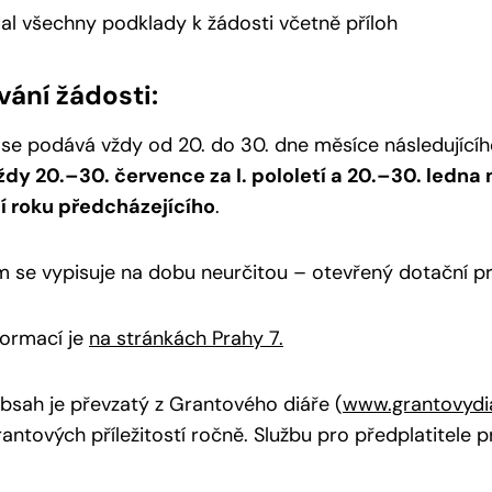
al všechny podklady k žádosti včetně příloh
ání žádosti:
se podává vždy od 20. do 30. dne měsíce následujícíh
ždy 20.–30. července za I. pololetí a 20.–30. ledna n
tí roku předcházejícího
.
 se vypisuje na dobu neurčitou – otevřený dotační p
formací je
na stránkách Prahy 7.
bsah je převzatý z Grantového diáře (
www.grantovydia
antových příležitostí ročně. Službu pro předplatitele 