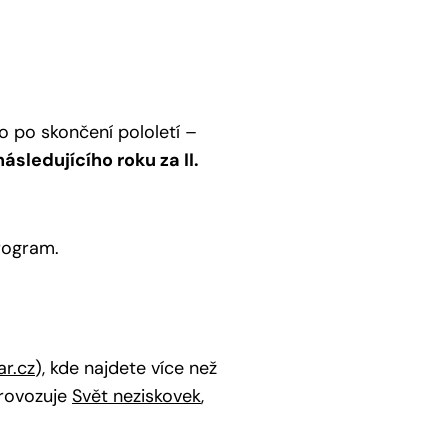
o po skončení pololetí –
ásledujícího roku za II.
rogram.
r.cz
), kde najdete více než
provozuje
Svět neziskovek
,