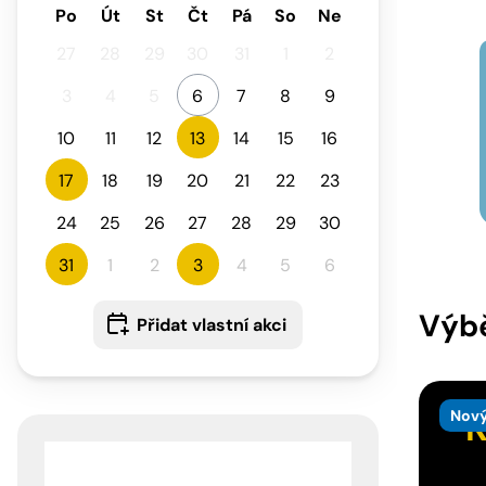
Po
Út
St
Čt
Pá
So
Ne
27
28
29
30
31
1
2
3
4
5
6
7
8
9
10
11
12
13
14
15
16
17
18
19
20
21
22
23
24
25
26
27
28
29
30
31
1
2
3
4
5
6
Výbě
Přidat vlastní akci
Nový
K