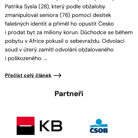
Patrika Sysla (28), který podle obžaloby
zmanipuloval seniora (76) pomocí desítek
falešných identit a přiměl ho opustit Česko
i prodat byt za miliony korun. Důchodce se během
pobytu v Africe pokusil o sebevraždu. Odvolací
soud v úterý zamítl odvolání obžalovaného
i poškozeného. …
Přečíst celý článek
Partneři