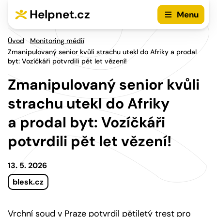
Přejít na hlavní menu
Přejít na obsah
Helpnet.cz
Menu
Úvod
Monitoring médií
Zmanipulovaný senior kvůli strachu utekl do Afriky a prodal
byt: Vozíčkáři potvrdili pět let vězení!
Zmanipulovaný senior kvůli
strachu utekl do Afriky
a prodal byt: Vozíčkáři
potvrdili pět let vězení!
13. 5. 2026
blesk.cz
Vrchní soud v Praze potvrdil pětiletý trest pro