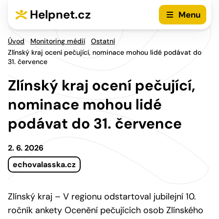
Přejít na hlavní menu
Přejít na obsah
Helpnet.cz
Menu
Úvod
Monitoring médií
Ostatní
Zlínský kraj ocení pečující, nominace mohou lidé podávat do
31. července
Zlínský kraj ocení pečující,
nominace mohou lidé
podávat do 31. července
2. 6. 2026
echovalasska.cz
Zlínský kraj – V regionu odstartoval jubilejní 10.
ročník ankety Ocenění pečujících osob Zlínského