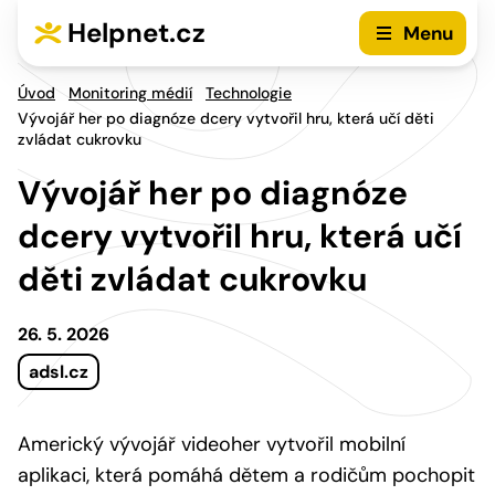
Přejít na hlavní menu
Přejít na obsah
Helpnet.cz
Menu
Úvod
Monitoring médií
Technologie
Vývojář her po diagnóze dcery vytvořil hru, která učí děti
zvládat cukrovku
Vývojář her po diagnóze
dcery vytvořil hru, která učí
děti zvládat cukrovku
26. 5. 2026
adsl.cz
Americký vývojář videoher vytvořil mobilní
aplikaci, která pomáhá dětem a rodičům pochopit