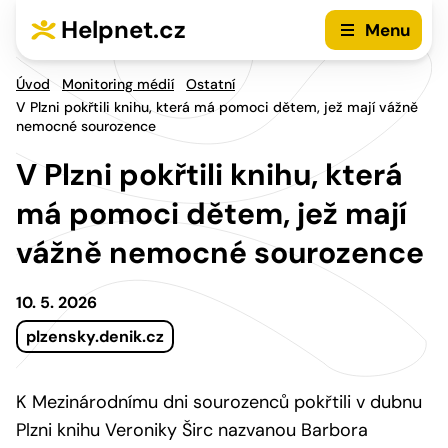
Přejít na hlavní menu
Přejít na obsah
Helpnet.cz
Menu
Úvod
Monitoring médií
Ostatní
V Plzni pokřtili knihu, která má pomoci dětem, jež mají vážně
nemocné sourozence
V Plzni pokřtili knihu, která
má pomoci dětem, jež mají
vážně nemocné sourozence
10. 5. 2026
plzensky.denik.cz
K Mezinárodnímu dni sourozenců pokřtili v dubnu
Plzni knihu Veroniky Širc nazvanou Barbora