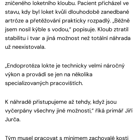
zničeného loketního kloubu. Pacient přicházel ve
stavu, kdy byl loket kvůli dlouhodobě zanedbané
artróze a přetěžování prakticky rozpadlý. „Běžně
jsem nosil kýble s vodou,“ popisuje. Kloub ztratil
stabilitu i tvar a jiná možnost než totální náhrada
už neexistovala.
„Endoprotéza lokte je technicky velmi náročný
výkon a provádí se jen na několika
specializovaných pracovištích.
K náhradě přistupujeme až tehdy, když jsou
vyčerpány všechny jiné možnosti,“ říká primář Jiří
Jurča.
Tým musel pracovat s minimem zachovalé kosti