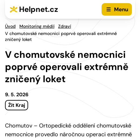
Přejít na hlavní menu
Přejít na obsah
Helpnet.cz
Menu
Úvod
Monitoring médií
Zdraví
V chomutovské nemocnici poprvé operovali extrémně
zničený loket
V chomutovské nemocnici
poprvé operovali extrémně
zničený loket
9. 5. 2026
Žít Kraj
Chomutov – Ortopedické oddělení chomutovské
nemocnice provedlo náročnou operaci extrémně