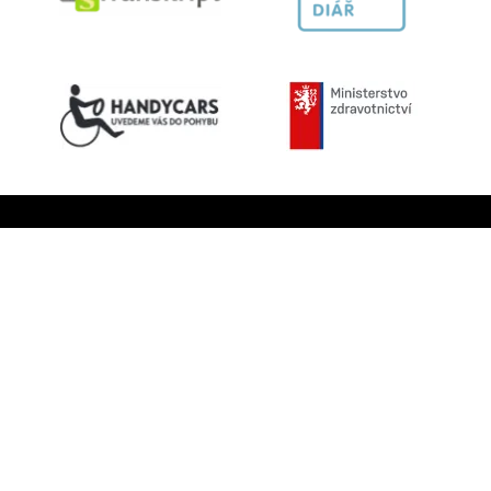
Kontaktujte nás
603 787 434
info@helpnet.cz
Sledujte naše sítě
Facebook
Youtube
Instagram
Helpnet.cz