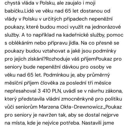
chystá vláda v Polsku, ale zaujalo i moji
babičku.Lidé ve věku nad 65 let dostanou od
vlády v Polsku v určitých případech nepeněžní
poukazy, které budou moci využít na jednorázové
služby. A to například na kadeřnické služby, pomoc
s oblékáním nebo přípravu jídla. Na co přesně se
poukazy budou vztahovat a jaké jsou podmínky
pro jejich získání?Rozhoduje váš příjemPoukaz pro
seniory bude nepeněžní dávkou pro osoby ve
věku nad 65 let. Podmínkou je, aby průměrný
měsíční příjem člověka za poslední tři měsíce
nepřesahoval 3 410 PLN, uvádí se v návrhu zákona,
který představila vládní zmocněnkyně pro politiku
vůči seniorům Marzena Okła-Drewnowicz.„Poukaz
pro seniory je navržen tak, aby se dostal nejprve
na místa, kde je nejvíce potřeba. Nastavili jsme