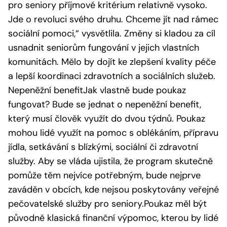
pro seniory příjmové kritérium relativně vysoko.
Jde o revoluci svého druhu. Chceme jít nad rámec
sociální pomoci,“ vysvětlila. Změny si kladou za cíl
usnadnit seniorům fungování v jejich vlastních
komunitách. Mělo by dojít ke zlepšení kvality péče
a lepší koordinaci zdravotních a sociálních služeb.
Nepeněžní benefitJak vlastně bude poukaz
fungovat? Bude se jednat o nepeněžní benefit,
který musí člověk využít do dvou týdnů. Poukaz
mohou lidé využít na pomoc s oblékáním, přípravu
jídla, setkávání s blízkými, sociální či zdravotní
služby. Aby se vláda ujistila, že program skutečně
pomůže těm nejvíce potřebným, bude nejprve
zaváděn v obcích, kde nejsou poskytovány veřejné
pečovatelské služby pro seniory.Poukaz měl být
původně klasická finanční výpomoc, kterou by lidé