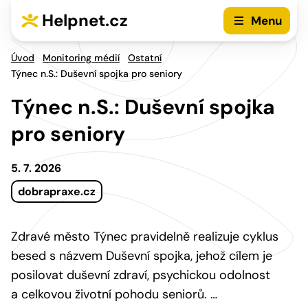
Přejít na hlavní menu
Přejít na obsah
Helpnet.cz
Menu
Úvod
Monitoring médií
Ostatní
Týnec n.S.: Duševní spojka pro seniory
Týnec n.S.: Duševní spojka
pro seniory
5. 7. 2026
dobrapraxe.cz
Zdravé město Týnec pravidelně realizuje cyklus
besed s názvem Duševní spojka, jehož cílem je
posilovat duševní zdraví, psychickou odolnost
a celkovou životní pohodu seniorů. …