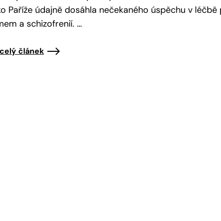
o Paříže údajně dosáhla nečekaného úspěchu v léčbě 
mem a schizofrenií. …
 celý článek