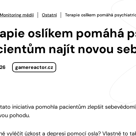
Monitoring médií
Ostatní
Terapie oslíkem pomáhá psychiatr
rapie oslíkem pomáhá p
cientům najít novou se
026
gamereactor.cz
tato iniciativa pomohla pacientům zlepšit sebevědomí,
ovou pohodu.
é vyléčit úzkost a depresi pomocí osla? Vlastně to 