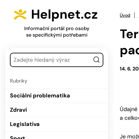
Přejít na hlavní menu
Přejít na obsah
Helpnet.cz
Úvod
Informační portál pro osoby
Te
se specifickými potřebami
pa
Vyhledávání
14. 6. 2
Rubriky
Sociální problematika
Údajně 
Zdraví
a celk
Legislativa
Je možn
Sport