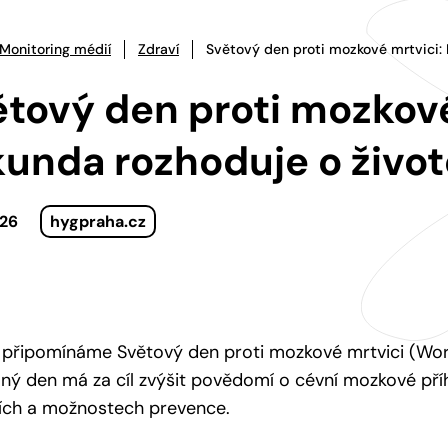
Monitoring médií
Zdraví
Světový den proti mozkové mrtvici: 
tový den proti mozkové
unda rozhoduje o život
026
hygpraha.cz
 připomínáme Světový den proti mozkové mrtvici (Wor
ý den má za cíl zvýšit povědomí o cévní mozkové příh
ích a možnostech prevence.