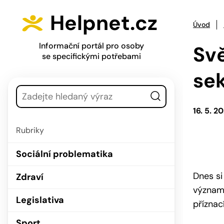
Přejít na hlavní menu
Přejít na obsah
Helpnet.cz
Úvod
Informační portál pro osoby
Svě
se specifickými potřebami
sek
Vyhledávání
16. 5. 2
Rubriky
Sociální problematika
Dnes si
Zdraví
významn
Legislativa
příznac
Sport