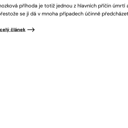
ozková příhoda je totiž jednou z hlavních příčin úmrtí a
přestože se jí dá v mnoha případech účinně předcházet
 celý článek