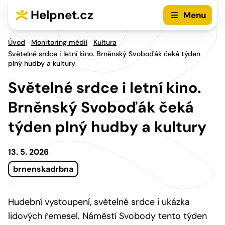
Přejít na hlavní menu
Přejít na obsah
Helpnet.cz
Menu
Úvod
Monitoring médií
Kultura
Světelné srdce i letní kino. Brněnský Svoboďák čeká týden
plný hudby a kultury
Světelné srdce i letní kino.
Brněnský Svoboďák čeká
týden plný hudby a kultury
13. 5. 2026
brnenskadrbna
Hudební vystoupení, světelné srdce i ukázka
lidových řemesel. Náměstí Svobody tento týden