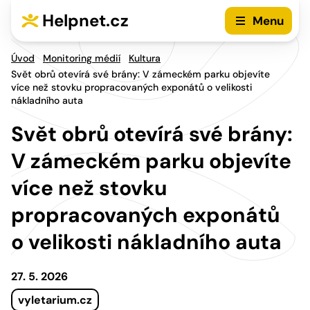
Přejít na hlavní menu
Přejít na obsah
Helpnet.cz
Menu
Úvod
Monitoring médií
Kultura
Svět obrů otevírá své brány: V zámeckém parku objevíte
více než stovku propracovaných exponátů o velikosti
nákladního auta
Svět obrů otevírá své brány:
V zámeckém parku objevíte
více než stovku
propracovaných exponátů
o velikosti nákladního auta
27. 5. 2026
vyletarium.cz