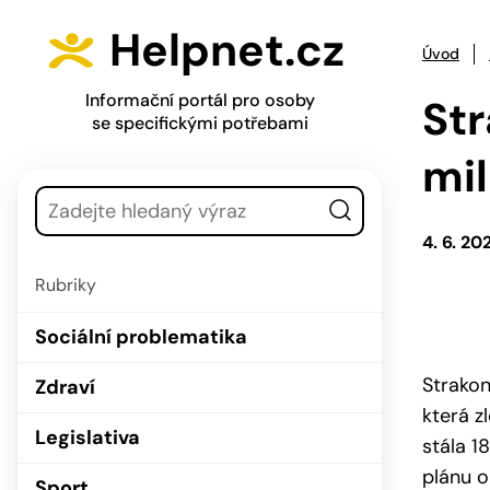
Přejít na hlavní menu
Přejít na obsah
Helpnet.cz
Úvod
Informační portál pro osoby
Str
se specifickými potřebami
mil
Vyhledávání
4. 6. 20
Rubriky
Sociální problematika
Strakon
Zdraví
která z
Legislativa
stála 1
plánu o
Sport