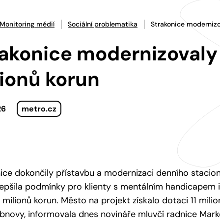
Monitoring médií
Sociální problematika
Strakonice modernizo
akonice modernizovaly 
ionů korun
26
metro.cz
ice dokončily přístavbu a modernizaci denního stacionář
lepšila podmínky pro klienty s mentálním handicapem i
8 milionů korun. Město na projekt získalo dotaci 11 mil
bnovy, informovala dnes novináře mluvčí radnice Mark