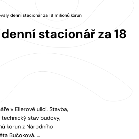
valy denní stacionář za 18 milionů korun
denní stacionář za 18
e v Ellerově ulici. Stavba,
 technický stav budovy,
ionů korun z Národního
éta Bučoková. …