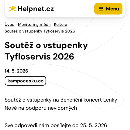
Přejít na hlavní menu
Přejít na obsah
Helpnet.cz
Menu
Úvod
Monitoring médií
Kultura
Soutěž o vstupenky Tyfloservis 2026
Soutěž o vstupenky
Tyfloservis 2026
14. 5. 2026
kampocesku.cz
Soutěž o vstupenky na Benefiční koncert Lenky
Nové na podporu nevidomých
Své odpovědi nám posílejte do 25. 5. 2026