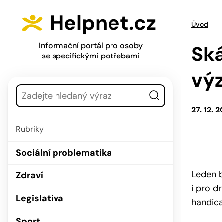
Přejít na hlavní menu
Přejít na obsah
Helpnet.cz
Úvod
Informační portál pro osoby
Ská
se specifickými potřebami
vý
Vyhledávání
27. 12. 
Rubriky
Sociální problematika
Leden b
Zdraví
i pro d
Legislativa
handica
Sport