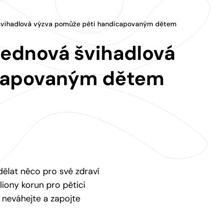
 švihadlová výzva pomůže pěti handicapovaným dětem
Lednová švihadlová
icapovaným dětem
dělat něco pro své zdraví
liony korun pro pětici
 neváhejte a zapojte