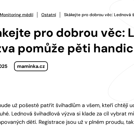
Monitoring médií
Ostatní
Skákejte pro dobrou věc: Lednová
kejte pro dobrou věc: 
zva pomůže pěti hand
2025
maminka.cz
ude už pošesté patřit švihadlům a všem, kteří chtějí u
ruhé. Lednová švihadlová výzva si klade za cíl vybrat mi
povaných dětí. Registrace jsou už v plném proudu, tak