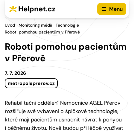
Přejít na hlavní menu
Přejít na obsah
Helpnet.cz
Menu
Úvod
Monitoring médií
Technologie
Roboti pomohou pacientům v Přerově
Roboti pomohou pacientům
v Přerově
7. 7. 2026
metropoleprerov.cz
Rehabilitační oddělení Nemocnice AGEL Přerov
rozšiřuje své vybavení o špičkové technologie,
které mají pacientům usnadnit návrat k pohybu
i běžnému životu. Nově budou při léčbě využívat