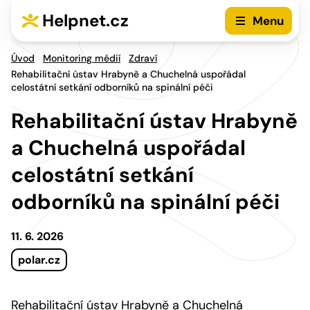
Přejít na hlavní menu
Přejít na obsah
Helpnet.cz
Menu
Úvod
Monitoring médií
Zdraví
Rehabilitační ústav Hrabyně a Chuchelná uspořádal
celostátní setkání odborníků na spinální péči
Rehabilitační ústav Hrabyně
a Chuchelná uspořádal
celostátní setkání
odborníků na spinální péči
11. 6. 2026
polar.cz
Rehabilitační ústav Hrabyně a Chuchelná