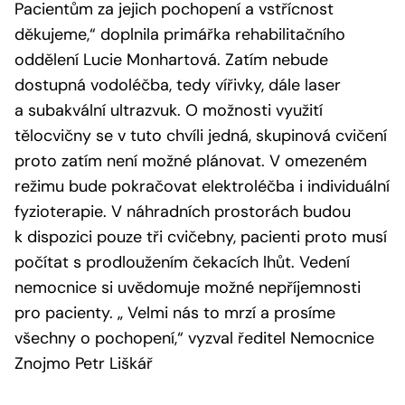
Pacientům za jejich pochopení a vstřícnost
děkujeme,“ doplnila primářka rehabilitačního
oddělení Lucie Monhartová. Zatím nebude
dostupná vodoléčba, tedy vířivky, dále laser
a subakvální ultrazvuk. O možnosti využití
tělocvičny se v tuto chvíli jedná, skupinová cvičení
proto zatím není možné plánovat. V omezeném
režimu bude pokračovat elektroléčba i individuální
fyzioterapie. V náhradních prostorách budou
k dispozici pouze tři cvičebny, pacienti proto musí
počítat s prodloužením čekacích lhůt. Vedení
nemocnice si uvědomuje možné nepříjemnosti
pro pacienty. „ Velmi nás to mrzí a prosíme
všechny o pochopení,“ vyzval ředitel Nemocnice
Znojmo Petr Liškář