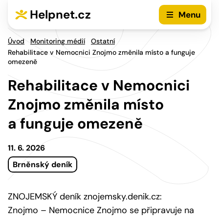
Přejít na hlavní menu
Přejít na obsah
Helpnet.cz
Menu
Úvod
Monitoring médií
Ostatní
Rehabilitace v Nemocnici Znojmo změnila místo a funguje
omezeně
Rehabilitace v Nemocnici
Znojmo změnila místo
a funguje omezeně
11. 6. 2026
Brněnský deník
ZNOJEMSKÝ deník znojemsky.denik.cz:
Znojmo – Nemocnice Znojmo se připravuje na