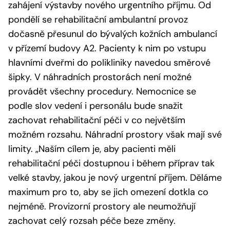
zahájení výstavby nového urgentního příjmu. Od
pondělí se rehabilitační ambulantní provoz
dočasně přesunul do bývalých kožních ambulancí
v přízemí budovy A2. Pacienty k nim po vstupu
hlavními dveřmi do polikliniky navedou směrové
šipky. V náhradních prostorách není možné
provádět všechny procedury. Nemocnice se
podle slov vedení i personálu bude snažit
zachovat rehabilitační péči v co největším
možném rozsahu. Náhradní prostory však mají své
limity. „Naším cílem je, aby pacienti měli
rehabilitační péči dostupnou i během příprav tak
velké stavby, jakou je nový urgentní příjem. Děláme
maximum pro to, aby se jich omezení dotkla co
nejméně. Provizorní prostory ale neumožňují
zachovat celý rozsah péče beze změny.