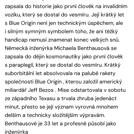
zapsala do historie jako první člověk na invalidním
vozíku, který se dostal do vesmíru. Její krátký let
s Blue Origin není jen technickým úspěchem, ale
i silným symným symbolem toho, že ani těžký
handicap nemusí znamenat konec velkých snů.
Německá inženýrka Michaela Benthausová se
zapsala do dějin kosmonautiky jako první člověk
s paraplegií, který se dostal do vesmíru. Krátký
suborbitální let absolvovala na palubě rakety
společnosti Blue Origin , kterou založil americký
miliardář Jeff Bezos . Mise odstartovala v sobotu
ze západního Texasu a trvala zhruba jedenáct
minut, přesto se její význam vyrovná mnohem
delším a technicky složitějším výpravám.
Benthausové je 33 let a profesně působí jako
inženýrka