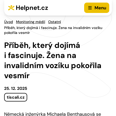
Přejít na hlavní menu
Přejít na obsah
Helpnet.cz
Menu
Úvod
Monitoring médií
Ostatní
Příběh, který dojímá i fascinuje. Žena na invalidním vozíku
pokořila vesmír
Příběh, který dojímá
i fascinuje. Žena na
invalidním vozíku pokořila
vesmír
25. 12. 2025
tiscali.cz
Německá inženýrka Michaela Benthausová se