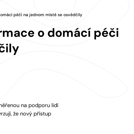
domácí péči na jednom místě se osvědčily
ormace o domácí péči
čily
měřenou na podporu lidí
zují, že nový přístup