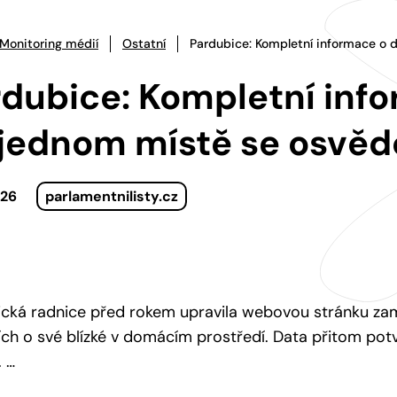
Monitoring médií
Ostatní
Pardubice: Kompletní informace o 
dubice: Kompletní inf
jednom místě se osvěd
026
parlamentnilisty.cz
cká radnice před rokem upravila webovou stránku za
ích o své blízké v domácím prostředí. Data přitom potvr
. …