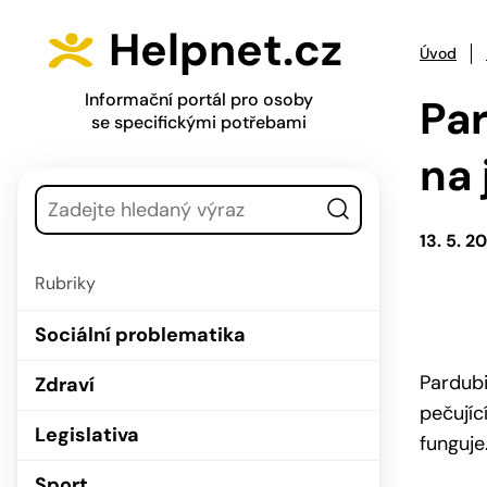
Přejít na hlavní menu
Přejít na obsah
Helpnet.cz
Úvod
Informační portál pro osoby
Par
se specifickými potřebami
na 
Vyhledávání
13. 5. 2
Rubriky
Sociální problematika
Pardubi
Zdraví
pečujíc
Legislativa
funguje
Sport