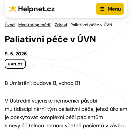
Přejít na hlavní menu
Přejít na obsah
Helpnet.cz
Menu
Úvod
Monitoring médií
Zdraví
Paliativní péče v ÚVN
Paliativní péče v ÚVN
9. 5. 2026
uvn.cz
B Umístění: budova B, vchod B1
V Ústřední vojenské nemocnici působí
multidisciplinární tým paliativní péče, jehož úkolem
je poskytovat komplexní péči pacientům
s nevyléčitelnou nemocí včetně pacientů v závěru