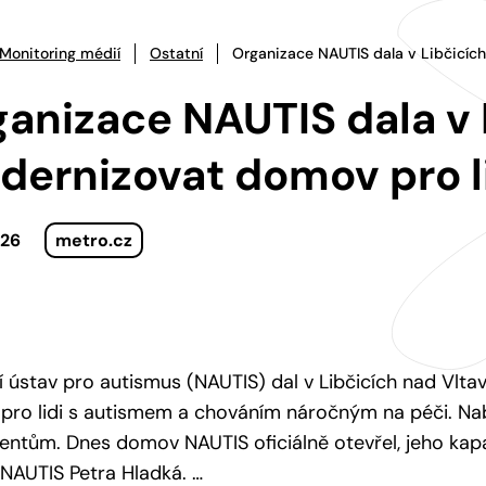
Monitoring médií
Ostatní
Organizace NAUTIS dala v Libčicích
anizace NAUTIS dala v L
dernizovat domov pro l
026
metro.cz
 ústav pro autismus (NAUTIS) dal v Libčicích nad Vlt
ro lidi s autismem a chováním náročným na péči. Nab
lientům. Dnes domov NAUTIS oficiálně otevřel, jeho kapa
NAUTIS Petra Hladká. …