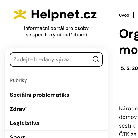
Přejít na hlavní menu
Přejít na obsah
Helpnet.cz
Úvod
Informační portál pro osoby
Org
se specifickými potřebami
mo
Vyhledávání
15. 5. 2
Rubriky
Sociální problematika
Národní
Zdraví
domov p
Legislativa
šesti k
ČTK za 
Sport