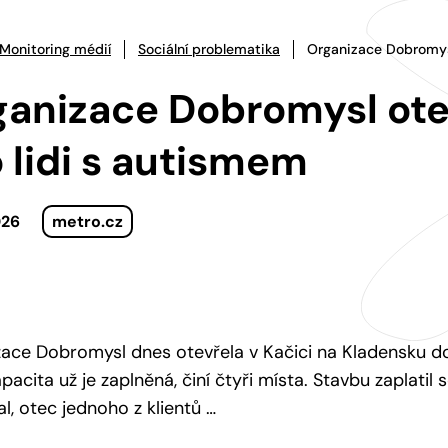
Monitoring médií
Sociální problematika
Organizace Dobromysl
ganizace Dobromysl ote
 lidi s autismem
026
metro.cz
ace Dobromysl dnes otevřela v Kačici na Kladensku d
pacita už je zaplněná, činí čtyři místa. Stavbu zaplatil
l, otec jednoho z klientů …