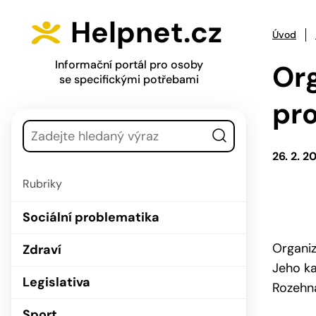
Přejít na hlavní menu
Přejít na obsah
Helpnet.cz
Úvod
Informační portál pro osoby
Or
se specifickými potřebami
pro
Vyhledávání
26. 2. 2
Rubriky
Sociální problematika
Organiz
Zdraví
Jeho ka
Legislativa
Rozehna
Sport