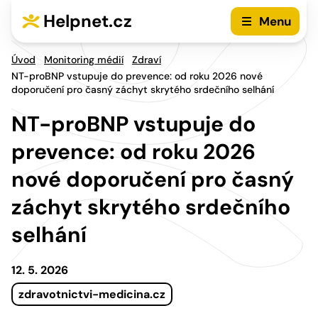
Přejít na hlavní menu
Přejít na obsah
Helpnet.cz
Menu
Úvod
Monitoring médií
Zdraví
NT-proBNP vstupuje do prevence: od roku 2026 nové
doporučení pro časný záchyt skrytého srdečního selhání
NT-proBNP vstupuje do
prevence: od roku 2026
nové doporučení pro časný
záchyt skrytého srdečního
selhání
12. 5. 2026
zdravotnictvi-medicina.cz