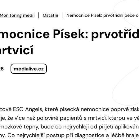
Monitoring médií
Ostatní
Nemocnice Písek: prvotřídní péče o
ocnice Písek: prvotříd
rtvicí
26
medialive.cz
ové ESO Angels, které písecká nemocnice poprvé získa
je, že více než polovině pacientů s mrtvicí, kterou ve 
mozkové tepny, bude co nejrychleji od přijetí aplikován
ny. Co nejrychlejší postup při diagnostice a léčbě hraje