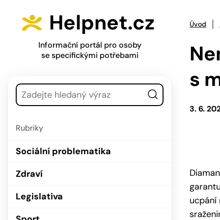
Přejít na hlavní menu
Přejít na obsah
Helpnet.cz
Úvod
Informační portál pro osoby
Nem
se specifickými potřebami
s m
Vyhledávání
3. 6. 20
Rubriky
Sociální problematika
Diamant
Zdraví
garantu
Legislativa
ucpání 
sraženi
Sport