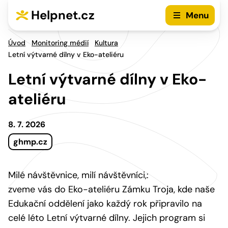
Přejít na hlavní menu
Přejít na obsah
Helpnet.cz
Menu
Úvod
Monitoring médií
Kultura
Letní výtvarné dílny v Eko-ateliéru
Letní výtvarné dílny v Eko-
ateliéru
8. 7. 2026
ghmp.cz
Milé návštěvnice, milí návštěvníci,:
zveme vás do Eko-ateliéru Zámku Troja, kde naše
Edukační oddělení jako každý rok připravilo na
celé léto Letní výtvarné dílny. Jejich program si