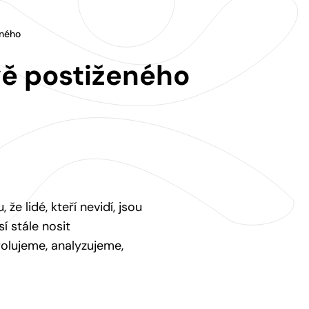
eného
ově postiženého
e lidé, kteří nevidí, jsou
í stále nosit
rolujeme, analyzujeme,