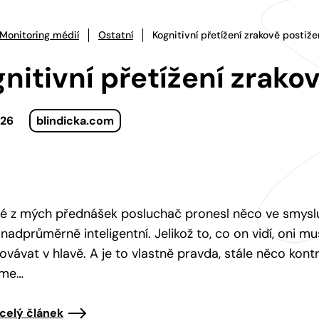
Monitoring médií
Ostatní
Kognitivní přetížení zrakově postiž
nitivní přetížení zrak
026
blindicka.com
é z mých přednášek posluchač pronesl něco ve smyslu, ž
 nadprůměrně inteligentní. Jelikož to, co on vidí, oni mus
ovávat v hlavě. A je to vlastně pravda, stále něco kont
eme…
 celý článek