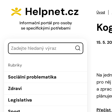
Přejít na hlavní menu
Přejít na obsah
Helpnet.cz
Úvod
Informační portál pro osoby
Kog
se specifickými potřebami
Vyhledávání
15. 5. 2
Rubriky
Na jedn
Sociální problematika
pro něj
Zdraví
a zprac
plánuj
Legislativa
Přečíst
Sport