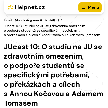
Přejít na hlavní menu
Přejít na obsah
Helpnet.cz
Menu
Úvod
Monitoring médií
Vzdělávání
JUcast 10: O studiu na JU se zdravotním omezením,
o podpoře studentů se specifickými potřebami,
o překážkách a cílech s Annou Kočovou a Adamem Tomášem
JUcast 10: O studiu na JU se
zdravotním omezením,
o podpoře studentů se
specifickými potřebami,
o překážkách a cílech
s Annou Kočovou a Adamem
Tomášem